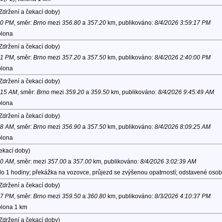
Zdržení a čekací doby)
10 PM
, směr:
Brno
mezi
356.80
a
357.20
km, publikováno:
8/4/2026 3:59:17 PM
olona
Zdržení a čekací doby)
51 PM
, směr:
Brno
mezi
357.20
a
357.50
km, publikováno:
8/4/2026 2:40:00 PM
olona
Zdržení a čekací doby)
0:15 AM
, směr:
Brno
mezi
359.20
a
359.50
km, publikováno:
8/4/2026 9:45:49 AM
olona
Zdržení a čekací doby)
38 AM
, směr:
Brno
mezi
356.90
a
357.50
km, publikováno:
8/4/2026 8:09:25 AM
olona
ekací doby)
00 AM
, směr:
mezi
357.00
a
357.00
km, publikováno:
8/4/2026 3:02:39 AM
o 1 hodiny; překážka na vozovce, průjezd se zvýšenou opatrností; odstavené osobn
Zdržení a čekací doby)
57 PM
, směr:
Brno
mezi
359.50
a
360.80
km, publikováno:
8/3/2026 4:10:37 PM
olona 1 km
Zdržení a čekací doby)