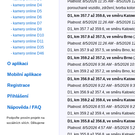
Platnost:
8/5/2026 11:35 AM - 8/5/2026 
- kamery online D4
porouchané vozidlo, zdržení; tvorba kolo
- kamery online D5
D1, km 357.7 až 359.6, ve směru Katow
- kamery online D6
Platnost:
8/5/2026 11:26 AM - 8/5/2026 
- kamery online D7
D1, km 357.7 až 359.6, ve směru Katowic
- kamery online D8
- kamery online D10
D1, km 357.9 až 357.5, ve směru Brno
(
- kamery online D11
Platnost:
8/5/2026 11:26 AM - 8/5/2026 
- kamery online D35
D1, km 357.9 až 357.5, ve směru Brno, k
- kamery online D46
D1, km 359.2 až 357.2, ve směru Brno
(
O aplikaci
Platnost:
8/5/2026 9:36 AM - 8/5/2026 1
D1, km 359.2 až 357.2, ve směru Brno, k
Mobilní aplikace
D1, km 356.9 až 357.4, ve směru Katow
Registrace
Platnost:
8/5/2026 9:22 AM - 8/5/2026 9:
D1, km 356.9 až 357.4, ve směru Katowic
Přihlášení
D1, km 359.2 až 359.4, ve směru Katow
Platnost:
8/5/2026 8:55 AM - 8/5/2026 9:
Nápověda / FAQ
D1, km 359.2 až 359.4, ve směru Katowic
Podpořte prosím projekt na
D1, km 355.8 až 356.8, ve směru Katow
sociálních sítích. Děkujeme
Platnost:
8/5/2026 4:57 AM - 8/5/2026 5:
D1, km 355.8 až 356.8, ve směru Katowic