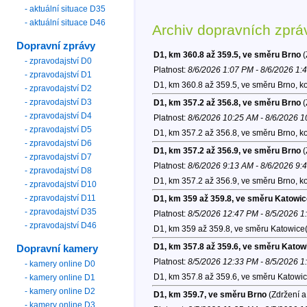
- aktuální situace D35
- aktuální situace D46
Archiv dopravních zprá
Dopravní zprávy
D1, km 360.8 až 359.5, ve směru Brno
(
- zpravodajství D0
Platnost:
8/6/2026 1:07 PM - 8/6/2026 1:
- zpravodajství D1
D1, km 360.8 až 359.5, ve směru Brno, k
- zpravodajství D2
- zpravodajství D3
D1, km 357.2 až 356.8, ve směru Brno
(
- zpravodajství D4
Platnost:
8/6/2026 10:25 AM - 8/6/2026 
- zpravodajství D5
D1, km 357.2 až 356.8, ve směru Brno, k
- zpravodajství D6
D1, km 357.2 až 356.9, ve směru Brno
(
- zpravodajství D7
Platnost:
8/6/2026 9:13 AM - 8/6/2026 9:
- zpravodajství D8
D1, km 357.2 až 356.9, ve směru Brno, k
- zpravodajství D10
- zpravodajství D11
D1, km 359 až 359.8, ve směru Katowic
- zpravodajství D35
Platnost:
8/5/2026 12:47 PM - 8/5/2026 
- zpravodajství D46
D1, km 359 až 359.8, ve směru Katowice(
D1, km 357.8 až 359.6, ve směru Katow
Dopravní kamery
Platnost:
8/5/2026 12:33 PM - 8/5/2026 
- kamery online D0
D1, km 357.8 až 359.6, ve směru Katowic
- kamery online D1
- kamery online D2
D1, km 359.7, ve směru Brno
(Zdržení a
- kamery online D3