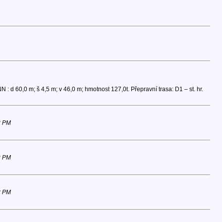
: d 60,0 m; š 4,5 m; v 46,0 m; hmotnost 127,0t. Přepravní trasa: D1 – st. hr.
3 PM
2 PM
8 PM