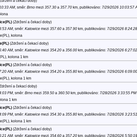
Zdržení a čekací doby)
 10:33 AM
, směr:
Brno
mezi
357.30
a
357.70
km, publikováno:
7/29/2026 10:03:57 
olona
ice(PL)
(Zdržení a čekací doby)
 8:53 AM
, směr:
Katowice
mezi
357.60
a
357.90
km, publikováno:
7/29/2026 8:24:2
e(PL), kolona
e(PL)
(Zdržení a čekací doby)
 6:40 AM
, směr:
Katowice
mezi
354.20
a
356.00
km, publikováno:
7/29/2026 6:27:0
PL), kolona 1 km
ice(PL)
(Zdržení a čekací doby)
 7:20 AM
, směr:
Katowice
mezi
354.20
a
355.80
km, publikováno:
7/29/2026 6:09:0
e(PL), kolona 1 km
Zdržení a čekací doby)
 4:03 PM
, směr:
Brno
mezi
359.50
a
360.50
km, publikováno:
7/28/2026 3:33:55 PM
olona 1 km
ice(PL)
(Zdržení a čekací doby)
 4:09 PM
, směr:
Katowice
mezi
354.30
a
355.80
km, publikováno:
7/28/2026 3:23:5
e(PL), kolona 1 km
ice(PL)
(Zdržení a čekací doby)
 6:21 AM
, směr:
Katowice
mezi
354.60
a
357.20
km, publikováno:
7/28/2026 5:50:1