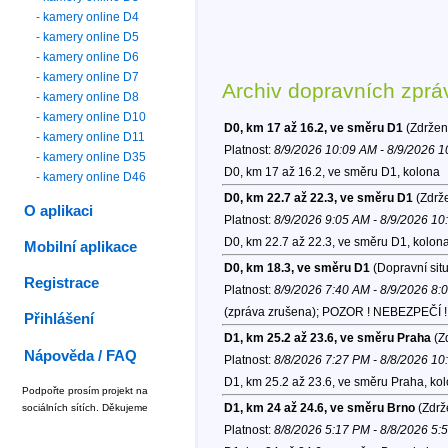
- kamery online D4
- kamery online D5
- kamery online D6
- kamery online D7
Archiv dopravních zprá
- kamery online D8
- kamery online D10
D0, km 17 až 16.2, ve směru D1
(Zdržen
- kamery online D11
Platnost:
8/9/2026 10:09 AM - 8/9/2026 
- kamery online D35
D0, km 17 až 16.2, ve směru D1, kolona
- kamery online D46
D0, km 22.7 až 22.3, ve směru D1
(Zdrže
O aplikaci
Platnost:
8/9/2026 9:05 AM - 8/9/2026 1
D0, km 22.7 až 22.3, ve směru D1, kolon
Mobilní aplikace
D0, km 18.3, ve směru D1
(Dopravní sit
Registrace
Platnost:
8/9/2026 7:40 AM - 8/9/2026 8:
(zpráva zrušena); POZOR ! NEBEZPEČÍ ! V
Přihlášení
D1, km 25.2 až 23.6, ve směru Praha
(Zd
Nápověda / FAQ
Platnost:
8/8/2026 7:27 PM - 8/8/2026 1
D1, km 25.2 až 23.6, ve směru Praha, ko
Podpořte prosím projekt na
D1, km 24 až 24.6, ve směru Brno
(Zdrž
sociálních sítích. Děkujeme
Platnost:
8/8/2026 5:17 PM - 8/8/2026 5: