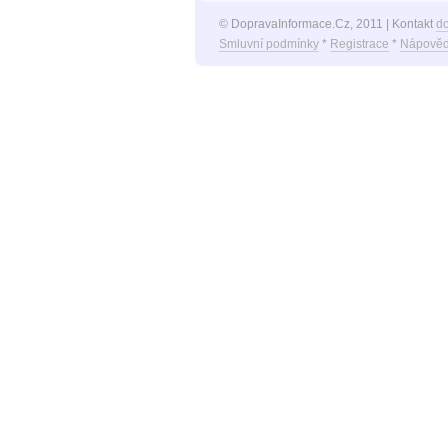
© DopravaInformace.Cz, 2011 | Kontakt
d
Smluvní podmínky
*
Registrace
*
Nápověd