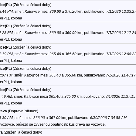
ice(PL)
(Zdržení a čekací doby)
12:44 PM
, směr:
Katowice
mezi
369.60
a
370.20
km, publikováno:
7/1/2026 12:33:2
e(PL), kolona
ice(PL)
(Zdržení a čekací doby)
12:28 PM
, směr:
Katowice
mezi
369.60
a
369.90
km, publikováno:
7/1/2026 12:17:2
e(PL), kolona
ice(PL)
(Zdržení a čekací doby)
12:19 PM
, směr:
Katowice
mezi
365.40
a
365.60
km, publikováno:
7/1/2026 12:08:2
e(PL), kolona
ice(PL)
(Zdržení a čekací doby)
12:07 PM
, směr:
Katowice
mezi
365.40
a
365.60
km, publikováno:
7/1/2026 11:48:1
e(PL), kolona
ice(PL)
(Zdržení a čekací doby)
1:49 AM
, směr:
Katowice
mezi
365.40
a
365.60
km, publikováno:
7/1/2026 11:37:1
e(PL), kolona
rava
(Dopravní situace)
 8:30 AM
, směr:
mezi
366.90
a
367.00
km, publikováno:
6/30/2026 7:34:58 AM
vozovce, průjezd se zvýšenou opatrností; kus dřeva na vozovce.
va
(Zdržení a čekací doby)