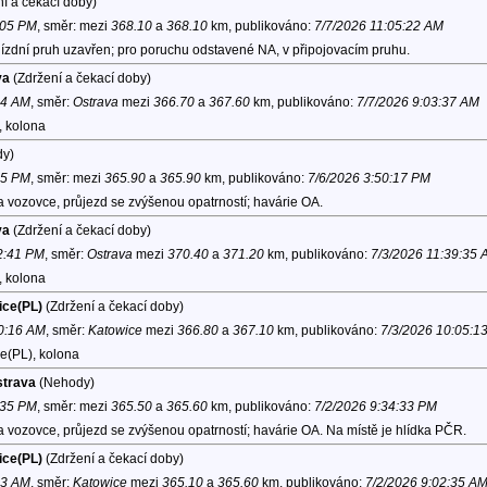
í a čekací doby)
:05 PM
, směr:
mezi
368.10
a
368.10
km, publikováno:
7/7/2026 11:05:22 AM
jízdní pruh uzavřen; pro poruchu odstavené NA, v připojovacím pruhu.
va
(Zdržení a čekací doby)
14 AM
, směr:
Ostrava
mezi
366.70
a
367.60
km, publikováno:
7/7/2026 9:03:37 AM
, kolona
y)
35 PM
, směr:
mezi
365.90
a
365.90
km, publikováno:
7/6/2026 3:50:17 PM
 vozovce, průjezd se zvýšenou opatrností; havárie OA.
va
(Zdržení a čekací doby)
12:41 PM
, směr:
Ostrava
mezi
370.40
a
371.20
km, publikováno:
7/3/2026 11:39:35 
, kolona
ice(PL)
(Zdržení a čekací doby)
10:16 AM
, směr:
Katowice
mezi
366.80
a
367.10
km, publikováno:
7/3/2026 10:05:1
e(PL), kolona
strava
(Nehody)
:35 PM
, směr:
mezi
365.50
a
365.60
km, publikováno:
7/2/2026 9:34:33 PM
 vozovce, průjezd se zvýšenou opatrností; havárie OA. Na místě je hlídka PČR.
ice(PL)
(Zdržení a čekací doby)
13 AM
, směr:
Katowice
mezi
365.10
a
365.60
km, publikováno:
7/2/2026 9:02:35 A