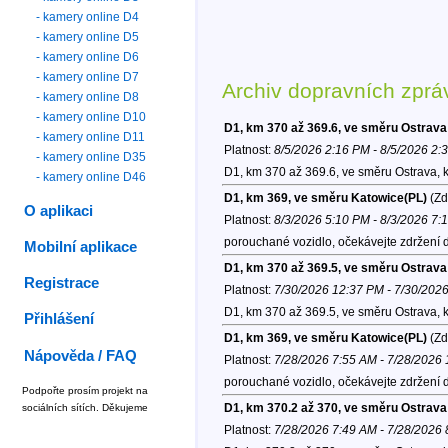
- kamery online D4
- kamery online D5
- kamery online D6
- kamery online D7
Archiv dopravních zprá
- kamery online D8
- kamery online D10
D1, km 370 až 369.6, ve směru Ostrava
- kamery online D11
Platnost:
8/5/2026 2:16 PM - 8/5/2026 2:
- kamery online D35
D1, km 370 až 369.6, ve směru Ostrava, 
- kamery online D46
D1, km 369, ve směru Katowice(PL)
(Zd
O aplikaci
Platnost:
8/3/2026 5:10 PM - 8/3/2026 7:
porouchané vozidlo, očekávejte zdržení 
Mobilní aplikace
D1, km 370 až 369.5, ve směru Ostrava
Registrace
Platnost:
7/30/2026 12:37 PM - 7/30/202
D1, km 370 až 369.5, ve směru Ostrava, 
Přihlášení
D1, km 369, ve směru Katowice(PL)
(Zd
Nápověda / FAQ
Platnost:
7/28/2026 7:55 AM - 7/28/2026
porouchané vozidlo, očekávejte zdržení 
Podpořte prosím projekt na
D1, km 370.2 až 370, ve směru Ostrava
sociálních sítích. Děkujeme
Platnost:
7/28/2026 7:49 AM - 7/28/2026