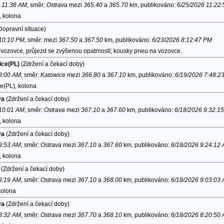
6 11:36 AM
, směr:
Ostrava
mezi
365.40
a
365.70
km, publikováno:
6/25/2026 11:22
, kolona
Dopravní situace)
 10:10 PM
, směr:
mezi
367.50
a
367.50
km, publikováno:
6/23/2026 8:12:47 PM
vozovce, průjezd se zvýšenou opatrností; kousky pneu na vozovce.
ice(PL)
(Zdržení a čekací doby)
 8:00 AM
, směr:
Katowice
mezi
366.80
a
367.10
km, publikováno:
6/19/2026 7:48:2
e(PL), kolona
va
(Zdržení a čekací doby)
 10:01 AM
, směr:
Ostrava
mezi
367.10
a
367.60
km, publikováno:
6/18/2026 9:32:1
, kolona
va
(Zdržení a čekací doby)
 9:53 AM
, směr:
Ostrava
mezi
367.10
a
367.60
km, publikováno:
6/18/2026 9:24:12
, kolona
(Zdržení a čekací doby)
 9:19 AM
, směr:
Ostrava
mezi
367.10
a
368.00
km, publikováno:
6/18/2026 9:03:03
kolona
va
(Zdržení a čekací doby)
 8:32 AM
, směr:
Ostrava
mezi
367.70
a
368.10
km, publikováno:
6/18/2026 8:20:50