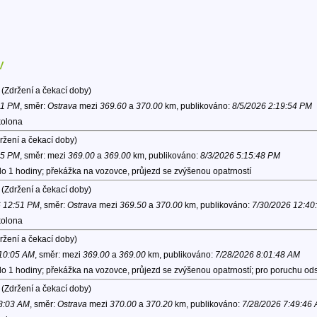
v
(Zdržení a čekací doby)
31 PM
, směr:
Ostrava
mezi
369.60
a
370.00
km, publikováno:
8/5/2026 2:19:54 PM
kolona
ržení a čekací doby)
15 PM
, směr:
mezi
369.00
a
369.00
km, publikováno:
8/3/2026 5:15:48 PM
do 1 hodiny; překážka na vozovce, průjezd se zvýšenou opatrností
(Zdržení a čekací doby)
6 12:51 PM
, směr:
Ostrava
mezi
369.50
a
370.00
km, publikováno:
7/30/2026 12:40
kolona
ržení a čekací doby)
 10:05 AM
, směr:
mezi
369.00
a
369.00
km, publikováno:
7/28/2026 8:01:48 AM
do 1 hodiny; překážka na vozovce, průjezd se zvýšenou opatrností; pro poruchu o
(Zdržení a čekací doby)
 8:03 AM
, směr:
Ostrava
mezi
370.00
a
370.20
km, publikováno:
7/28/2026 7:49:46