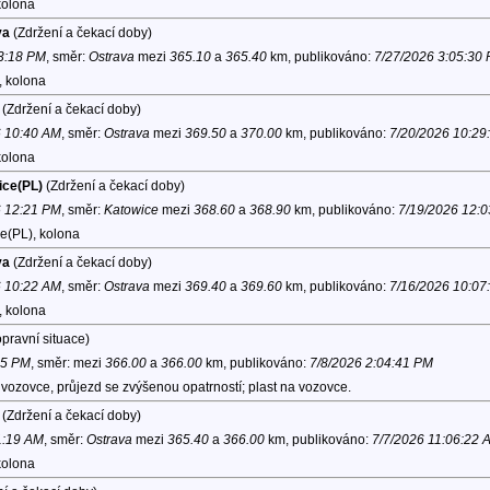
kolona
va
(Zdržení a čekací doby)
 3:18 PM
, směr:
Ostrava
mezi
365.10
a
365.40
km, publikováno:
7/27/2026 3:05:30
, kolona
(Zdržení a čekací doby)
6 10:40 AM
, směr:
Ostrava
mezi
369.50
a
370.00
km, publikováno:
7/20/2026 10:29
kolona
ice(PL)
(Zdržení a čekací doby)
6 12:21 PM
, směr:
Katowice
mezi
368.60
a
368.90
km, publikováno:
7/19/2026 12:
e(PL), kolona
va
(Zdržení a čekací doby)
6 10:22 AM
, směr:
Ostrava
mezi
369.40
a
369.60
km, publikováno:
7/16/2026 10:07
, kolona
pravní situace)
55 PM
, směr:
mezi
366.00
a
366.00
km, publikováno:
7/8/2026 2:04:41 PM
vozovce, průjezd se zvýšenou opatrností; plast na vozovce.
(Zdržení a čekací doby)
1:19 AM
, směr:
Ostrava
mezi
365.40
a
366.00
km, publikováno:
7/7/2026 11:06:22 
kolona