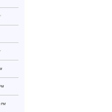
M
M
PM
 PM
0 PM