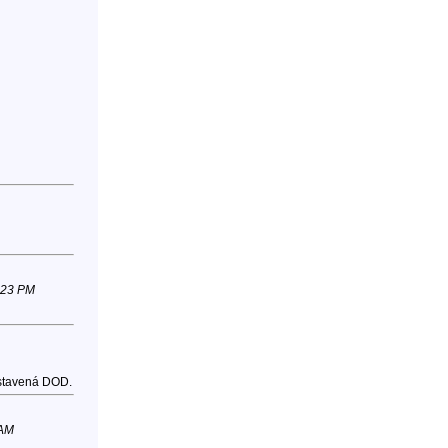
:23 PM
dstavená DOD.
 AM