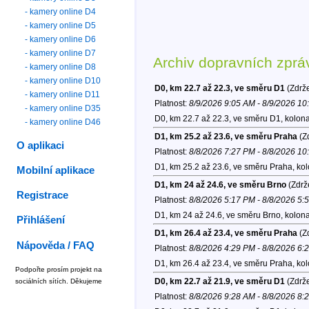
- kamery online D4
- kamery online D5
- kamery online D6
- kamery online D7
Archiv dopravních zprá
- kamery online D8
- kamery online D10
D0, km 22.7 až 22.3, ve směru D1
(Zdrže
- kamery online D11
Platnost:
8/9/2026 9:05 AM - 8/9/2026 1
- kamery online D35
D0, km 22.7 až 22.3, ve směru D1, kolon
- kamery online D46
D1, km 25.2 až 23.6, ve směru Praha
(Zd
O aplikaci
Platnost:
8/8/2026 7:27 PM - 8/8/2026 1
D1, km 25.2 až 23.6, ve směru Praha, ko
Mobilní aplikace
D1, km 24 až 24.6, ve směru Brno
(Zdrž
Registrace
Platnost:
8/8/2026 5:17 PM - 8/8/2026 5:
D1, km 24 až 24.6, ve směru Brno, kolon
Přihlášení
D1, km 26.4 až 23.4, ve směru Praha
(Zd
Nápověda / FAQ
Platnost:
8/8/2026 4:29 PM - 8/8/2026 6:
D1, km 26.4 až 23.4, ve směru Praha, ko
Podpořte prosím projekt na
D0, km 22.7 až 21.9, ve směru D1
(Zdrže
sociálních sítích. Děkujeme
Platnost:
8/8/2026 9:28 AM - 8/8/2026 8: