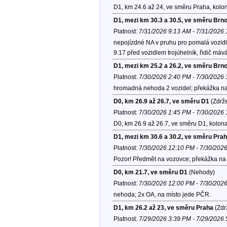
D1, km 24.6 až 24, ve směru Praha, kolo
D1, mezi km 30.3 a 30.5, ve směru Brn
Platnost:
7/31/2026 9:13 AM - 7/31/2026
nepojízdné NA v pruhu pro pomalá vozidl
9:17 před vozidlem trojúhelník, řidič má
D1, mezi km 25.2 a 26.2, ve směru Brn
Platnost:
7/30/2026 2:40 PM - 7/30/2026
hromadná nehoda 2 vozidel; překážka na 
D0, km 26.9 až 26.7, ve směru D1
(Zdrže
Platnost:
7/30/2026 1:45 PM - 7/30/2026
D0, km 26.9 až 26.7, ve směru D1, kolon
D1, mezi km 30.6 a 30.2, ve směru Pra
Platnost:
7/30/2026 12:10 PM - 7/30/202
Pozor! Předmět na vozovce; překážka na v
D0, km 21.7, ve směru D1
(Nehody)
Platnost:
7/30/2026 12:00 PM - 7/30/202
nehoda; 2x OA, na místo jede PČR.
D1, km 26.2 až 23, ve směru Praha
(Zdr
Platnost:
7/29/2026 3:39 PM - 7/29/2026