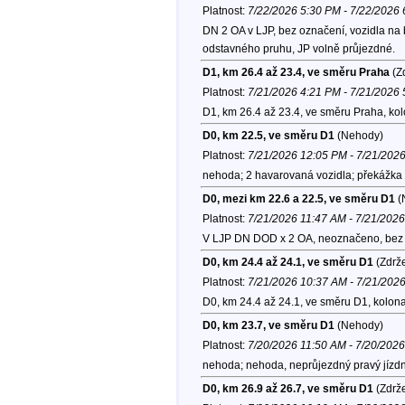
Platnost:
7/22/2026 5:30 PM - 7/22/2026
DN 2 OA v LJP, bez označení, vozidla na 
odstavného pruhu, JP volně průjezdné.
D1, km 26.4 až 23.4, ve směru Praha
(Zd
Platnost:
7/21/2026 4:21 PM - 7/21/2026
D1, km 26.4 až 23.4, ve směru Praha, ko
D0, km 22.5, ve směru D1
(Nehody)
Platnost:
7/21/2026 12:05 PM - 7/21/202
nehoda; 2 havarovaná vozidla; překážka 
D0, mezi km 22.6 a 22.5, ve směru D1
(
Platnost:
7/21/2026 11:47 AM - 7/21/202
V LJP DN DOD x 2 OA, neoznačeno, bez
D0, km 24.4 až 24.1, ve směru D1
(Zdrže
Platnost:
7/21/2026 10:37 AM - 7/21/202
D0, km 24.4 až 24.1, ve směru D1, kolon
D0, km 23.7, ve směru D1
(Nehody)
Platnost:
7/20/2026 11:50 AM - 7/20/202
nehoda; nehoda, neprůjezdný pravý jízdn
D0, km 26.9 až 26.7, ve směru D1
(Zdrže