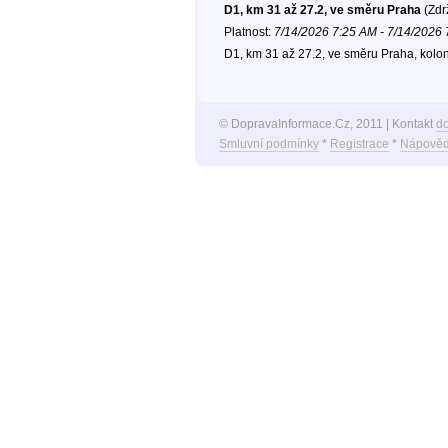
D1, km 31 až 27.2, ve směru Praha
(Zdr
Platnost:
7/14/2026 7:25 AM - 7/14/2026
D1, km 31 až 27.2, ve směru Praha, kolo
© DopravaInformace.Cz, 2011 | Kontakt
d
Smluvní podmínky
*
Registrace
*
Nápověd