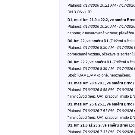
Platnost:
7/17/2026 10:21 AM - 7/17/202
DN 3 OA v LJP.
D1, mezi km 21.9 a 22.2, ve směru Brn
Platnost:
7/17/2026 10:20 AM - 7/17/202
nehoda; 2 havarovaná vozidla; překážka 
D0, km 22, ve směru D1
(Zdržení a čeka
Platnost:
7/17/2026 8:50 AM - 7/17/2026
porouchané vozidlo, očekávejte zdržení;
D0, km 22.2, ve směru D1
(Zdržení a če
Platnost:
7/17/2026 8:39 AM - 7/17/2026
Stojící OA v LJP v koloně, neoznačeno.
D1, mezi km 28 a 28.1, ve směru Brno
(
Platnost:
7/16/2026 8:58 PM - 7/16/2026
* jiný důvod (nep. OA), pracovní místo 
D1, mezi km 25 a 25.1, ve směru Brno
(
Platnost:
7/16/2026 7:51 PM - 7/16/2026
* jiný důvod (nep. OA), pracovní místo 
D1, km 21.6 až 23.9, ve směru Brno
(Zdr
Platnost:
7/16/2026 7:31 PM - 7/16/2026