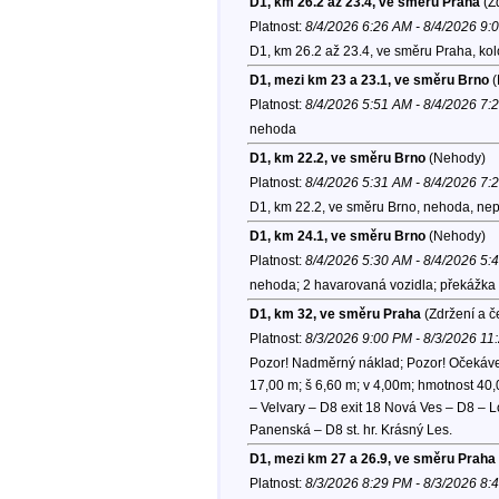
D1, km 26.2 až 23.4, ve směru Praha
(Zd
Platnost:
8/4/2026 6:26 AM - 8/4/2026 9:
D1, km 26.2 až 23.4, ve směru Praha, ko
D1, mezi km 23 a 23.1, ve směru Brno
(
Platnost:
8/4/2026 5:51 AM - 8/4/2026 7:
nehoda
D1, km 22.2, ve směru Brno
(Nehody)
Platnost:
8/4/2026 5:31 AM - 8/4/2026 7:
D1, km 22.2, ve směru Brno, nehoda, nep
D1, km 24.1, ve směru Brno
(Nehody)
Platnost:
8/4/2026 5:30 AM - 8/4/2026 5:
nehoda; 2 havarovaná vozidla; překážka 
D1, km 32, ve směru Praha
(Zdržení a č
Platnost:
8/3/2026 9:00 PM - 8/3/2026 11
Pozor! Nadměrný náklad; Pozor! Očekávejt
17,00 m; š 6,60 m; v 4,00m; hmotnost 40,0
– Velvary – D8 exit 18 Nová Ves – D8 – 
Panenská – D8 st. hr. Krásný Les.
D1, mezi km 27 a 26.9, ve směru Praha
Platnost:
8/3/2026 8:29 PM - 8/3/2026 8: