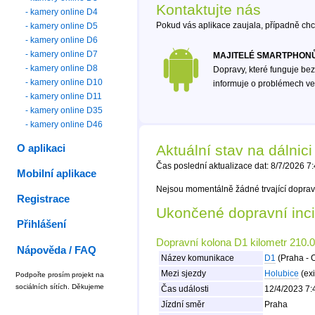
Kontaktujte nás
- kamery online D4
Pokud vás aplikace zaujala, případně ch
- kamery online D5
- kamery online D6
- kamery online D7
MAJITELÉ SMARTPHONŮ
- kamery online D8
Dopravy, které funguje bez
- kamery online D10
informuje o problémech ve 
- kamery online D11
- kamery online D35
- kamery online D46
Aktuální stav na dálnici
O aplikaci
Čas poslední aktualizace dat: 8/7/2026 7
Mobilní aplikace
Nejsou momentálně žádné trvající doprav
Registrace
Ukončené dopravní inc
Přihlášení
Dopravní kolona D1 kilometr 210.0
Nápověda / FAQ
Název komunikace
D1
(Praha - 
Mezi sjezdy
Holubice
(exi
Podpořte prosím projekt na
sociálních sítích. Děkujeme
Čas události
12/4/2023 7:
Jízdní směr
Praha