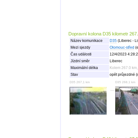
Dopravní kolona D35 kilometr 267.
Název komunikace
D35
(Liberec - L
Mezi sjezdy
Olomouc-střed
(e
Čas události
12/4/2023 4:28:
Jízdní směr
Liberec
Maximální délka
Kolem 267.0 km,
Stav
opět průjezdné (
D35 267,1 km
D35 268,1 km