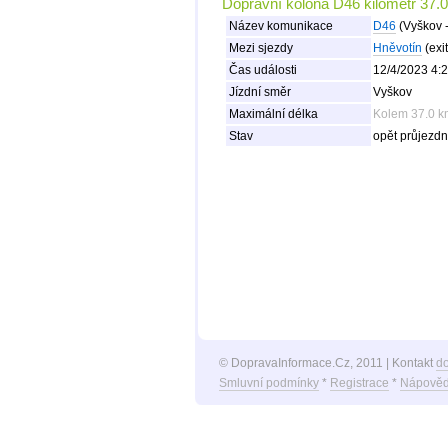
Dopravní kolona D46 kilometr 37.0
Název komunikace
D46
(Vyškov 
Mezi sjezdy
Hněvotín
(exit
Čas události
12/4/2023 4:
Jízdní směr
Vyškov
Maximální délka
Kolem 37.0 km
Stav
opět průjezdn
© DopravaInformace.Cz, 2011 | Kontakt
d
Smluvní podmínky
*
Registrace
*
Nápověd