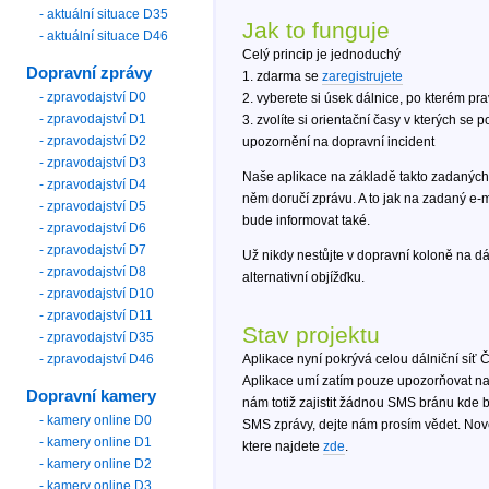
- aktuální situace D35
Jak to funguje
- aktuální situace D46
Celý princip je jednoduchý
Dopravní zprávy
1. zdarma se
zaregistrujete
- zpravodajství D0
2. vyberete si úsek dálnice, po kterém pra
- zpravodajství D1
3. zvolíte si orientační časy v kterých se
- zpravodajství D2
upozornění na dopravní incident
- zpravodajství D3
Naše aplikace na základě takto zadanýc
- zpravodajství D4
něm doručí zprávu. A to jak na zadaný e-
- zpravodajství D5
bude informovat také.
- zpravodajství D6
- zpravodajství D7
Už nikdy nestůjte v dopravní koloně na dá
- zpravodajství D8
alternativní objížďku.
- zpravodajství D10
- zpravodajství D11
Stav projektu
- zpravodajství D35
- zpravodajství D46
Aplikace nyní pokrývá celou dálniční síť 
Aplikace umí zatím pouze upozorňovat na
Dopravní kamery
nám totiž zajistit žádnou SMS bránu kde 
- kamery online D0
SMS zprávy, dejte nám prosím vědet. Nově
- kamery online D1
ktere najdete
zde
.
- kamery online D2
- kamery online D3