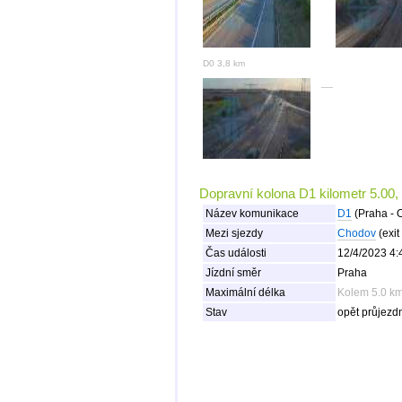
D0 3,8 km
Dopravní kolona D1 kilometr 5.00,
Název komunikace
D1
(Praha - 
Mezi sjezdy
Chodov
(exit
Čas události
12/4/2023 4:
Jízdní směr
Praha
Maximální délka
Kolem 5.0 km
Stav
opět průjezd