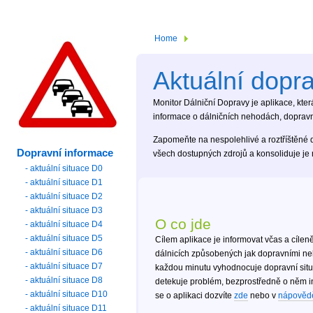
Home
Aktuální dopr
Monitor Dálniční Dopravy je aplikace, kter
informace o dálničních nehodách, dopravní
Zapomeňte na nespolehlivé a roztříštěné 
Dopravní informace
všech dostupných zdrojů a konsoliduje je 
- aktuální situace D0
- aktuální situace D1
- aktuální situace D2
- aktuální situace D3
O co jde
- aktuální situace D4
- aktuální situace D5
Cílem aplikace je informovat včas a cílen
- aktuální situace D6
dálnicích způsobených jak dopravními neh
- aktuální situace D7
každou minutu vyhodnocuje dopravní situ
- aktuální situace D8
detekuje problém, bezprostředně o něm inf
- aktuální situace D10
se o aplikaci dozvíte
zde
nebo v
nápověd
- aktuální situace D11