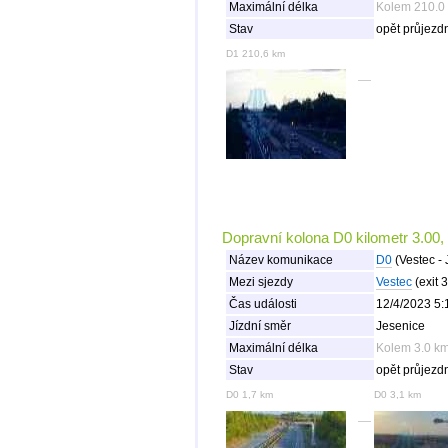
Maximální délka
Kolem 210.0 
Stav
opět průjezd
D1 210,6 km
Dopravní kolona D0 kilometr 3.00,
Název komunikace
D0
(Vestec - 
Mezi sjezdy
Vestec
(exit 3
Čas události
12/4/2023 5:
Jízdní směr
Jesenice
Maximální délka
Kolem 3.0 km
Stav
opět průjezd
D0 1,7 km
D0 3,1 km