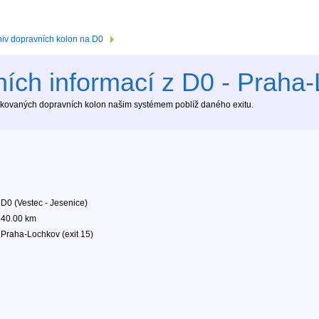
hiv dopravních kolon na D0
ích informací z D0 - Praha-
tekovaných dopravních kolon našim systémem poblíž daného exitu.
D0 (Vestec - Jesenice)
40.00 km
Praha-Lochkov (exit 15)