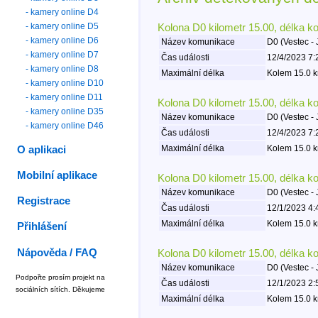
- kamery online D4
- kamery online D5
Kolona D0 kilometr 15.00, délka k
- kamery online D6
Název komunikace
D0 (Vestec - 
- kamery online D7
Čas události
12/4/2023 7:
- kamery online D8
Maximální délka
Kolem 15.0 k
- kamery online D10
- kamery online D11
Kolona D0 kilometr 15.00, délka k
- kamery online D35
Název komunikace
D0 (Vestec - 
- kamery online D46
Čas události
12/4/2023 7:
Maximální délka
Kolem 15.0 k
O aplikaci
Mobilní aplikace
Kolona D0 kilometr 15.00, délka k
Název komunikace
D0 (Vestec - 
Registrace
Čas události
12/1/2023 4:
Maximální délka
Kolem 15.0 k
Přihlášení
Nápověda / FAQ
Kolona D0 kilometr 15.00, délka k
Název komunikace
D0 (Vestec - 
Podpořte prosím projekt na
Čas události
12/1/2023 2:
sociálních sítích. Děkujeme
Maximální délka
Kolem 15.0 k