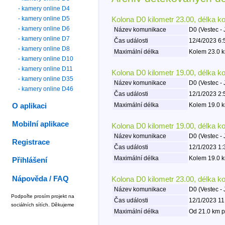
- kamery online D4
- kamery online D5
Kolona D0 kilometr 23.00, délka k
- kamery online D6
Název komunikace
D0 (Vestec - 
- kamery online D7
Čas události
12/4/2023 6:
- kamery online D8
Maximální délka
Kolem 23.0 k
- kamery online D10
- kamery online D11
Kolona D0 kilometr 19.00, délka k
- kamery online D35
Název komunikace
D0 (Vestec - 
- kamery online D46
Čas události
12/1/2023 2:
Maximální délka
Kolem 19.0 k
O aplikaci
Mobilní aplikace
Kolona D0 kilometr 19.00, délka k
Název komunikace
D0 (Vestec - 
Registrace
Čas události
12/1/2023 1:
Maximální délka
Kolem 19.0 k
Přihlášení
Nápověda / FAQ
Kolona D0 kilometr 23.00, délka k
Název komunikace
D0 (Vestec - 
Podpořte prosím projekt na
Čas události
12/1/2023 11
sociálních sítích. Děkujeme
Maximální délka
Od 21.0 km p