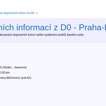
hiv dopravních kolon na D0
ích informací z D0 - Praha-
tekovaných dopravních kolon našim systémem poblíž daného exitu.
0 (Vestec - Jesenice)
0.00 km
raha-Běchovice (exit 62)