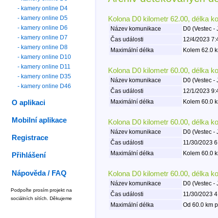
- kamery online D4
- kamery online D5
Kolona D0 kilometr 62.00, délka k
- kamery online D6
Název komunikace
D0 (Vestec - 
- kamery online D7
Čas události
12/4/2023 7:
- kamery online D8
Maximální délka
Kolem 62.0 k
- kamery online D10
- kamery online D11
Kolona D0 kilometr 60.00, délka k
- kamery online D35
Název komunikace
D0 (Vestec - 
- kamery online D46
Čas události
12/1/2023 9:
Maximální délka
Kolem 60.0 k
O aplikaci
Mobilní aplikace
Kolona D0 kilometr 60.00, délka k
Název komunikace
D0 (Vestec - 
Registrace
Čas události
11/30/2023 6
Maximální délka
Kolem 60.0 k
Přihlášení
Nápověda / FAQ
Kolona D0 kilometr 60.00, délka k
Název komunikace
D0 (Vestec - 
Podpořte prosím projekt na
Čas události
11/30/2023 4
sociálních sítích. Děkujeme
Maximální délka
Od 60.0 km p