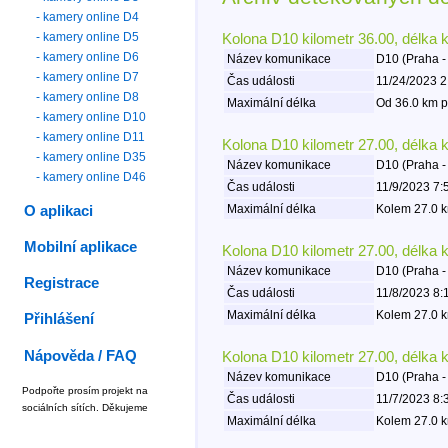
- kamery online D4
- kamery online D5
Kolona D10 kilometr 36.00, délka 
- kamery online D6
Název komunikace
D10 (Praha -
- kamery online D7
Čas události
11/24/2023 2
- kamery online D8
Maximální délka
Od 36.0 km p
- kamery online D10
- kamery online D11
Kolona D10 kilometr 27.00, délka 
- kamery online D35
Název komunikace
D10 (Praha -
- kamery online D46
Čas události
11/9/2023 7:
Maximální délka
Kolem 27.0 k
O aplikaci
Mobilní aplikace
Kolona D10 kilometr 27.00, délka 
Název komunikace
D10 (Praha -
Registrace
Čas události
11/8/2023 8:
Maximální délka
Kolem 27.0 k
Přihlášení
Nápověda / FAQ
Kolona D10 kilometr 27.00, délka 
Název komunikace
D10 (Praha -
Podpořte prosím projekt na
Čas události
11/7/2023 8:
sociálních sítích. Děkujeme
Maximální délka
Kolem 27.0 k