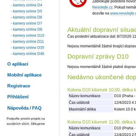
Zablokujte podobné hovory
- kamery online D4
Nevolejte.cz
. Pokud nemát
- kamery online D5
dozvíte na
www.nevolejte.
- kamery online D6
- kamery online D7
Aktuální dopravní situ
- kamery online D8
- kamery online D10
Čas poslední aktualizace dat: 8/7/2026 1
- kamery online D11
Nejsou momentálně žádné trvající doprav
- kamery online D35
- kamery online D46
Dopravní zprávy D10
O aplikaci
Nejsou momentálně žádné platné doprav
Mobilní aplikace
Nedávno ukončené dopr
Registrace
Kolona D10 kilometr 10.00, délka 
Název komunikace
D10 (Praha -
Přihlášení
Čas události
12/4/2023 4:
Nápověda / FAQ
Maximální délka
Kolem 10.0 k
Podpořte prosím projekt na
Kolona D10 kilometr 11.00, délka 
sociálních sítích. Děkujeme
Název komunikace
D10 (Praha -
Čas události
12/4/2023 2: