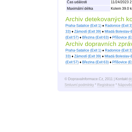
Čas události
11/24/2023 2
Maximální délka
Kolem 39.0 k
Archiv detekovaných k
Praha-Satalice (Exit 1)
♦
Radonice (Exit 3
33)
♦
Zámostí (Exit 39)
♦
Mladá Boleslav-B
(Exit 57)
♦
Březina (Exit 63)
♦
Příšovice (Ex
Archiv dopravních zprá
Praha-Satalice (Exit 1)
♦
Radonice (Exit 3
33)
♦
Zámostí (Exit 39)
♦
Mladá Boleslav-B
(Exit 57)
♦
Březina (Exit 63)
♦
Příšovice (Ex
© DopravaInformace.Cz, 2011 | Kontakt
d
Smluvní podmínky
*
Registrace
*
Nápověd