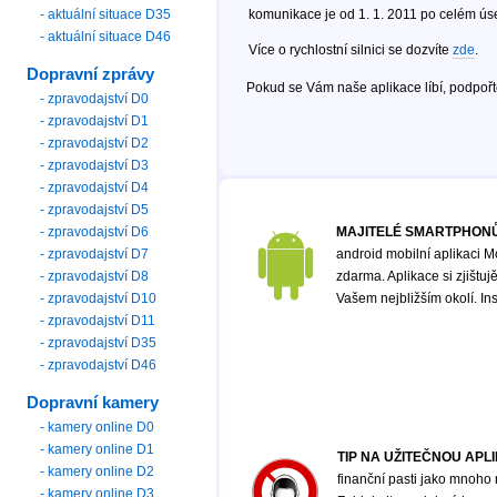
- aktuální situace D35
komunikace je od 1. 1. 2011 po celém ús
- aktuální situace D46
Více o rychlostní silnici se dozvíte
zde
.
Dopravní zprávy
Pokud se Vám naše aplikace líbí, podpoř
- zpravodajství D0
- zpravodajství D1
- zpravodajství D2
- zpravodajství D3
- zpravodajství D4
- zpravodajství D5
- zpravodajství D6
MAJITELÉ SMARTPHONŮ
- zpravodajství D7
android mobilní aplikaci M
- zpravodajství D8
zdarma. Aplikace si zjištu
- zpravodajství D10
Vašem nejbližším okolí. In
- zpravodajství D11
- zpravodajství D35
- zpravodajství D46
Dopravní kamery
- kamery online D0
- kamery online D1
TIP NA UŽITEČNOU APL
- kamery online D2
finanční pasti jako mnoho
- kamery online D3