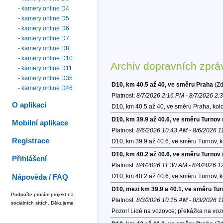
- kamery online D4
- kamery online D5
- kamery online D6
- kamery online D7
- kamery online D8
- kamery online D10
Archiv dopravních zprá
- kamery online D11
- kamery online D35
D10, km 40.5 až 40, ve směru Praha
(Zd
- kamery online D46
Platnost:
8/7/2026 2:16 PM - 8/7/2026 2:
O aplikaci
D10, km 40.5 až 40, ve směru Praha, kol
D10, km 39.9 až 40.6, ve směru Turnov
Mobilní aplikace
Platnost:
8/6/2026 10:43 AM - 8/6/2026 
Registrace
D10, km 39.9 až 40.6, ve směru Turnov, 
D10, km 40.2 až 40.6, ve směru Turnov
Přihlášení
Platnost:
8/4/2026 11:30 AM - 8/4/2026 
D10, km 40.2 až 40.6, ve směru Turnov, 
Nápověda / FAQ
D10, mezi km 39.9 a 40.1, ve směru Tu
Podpořte prosím projekt na
Platnost:
8/3/2026 10:15 AM - 8/3/2026 
sociálních sítích. Děkujeme
Pozor! Lidé na vozovce; překážka na voz