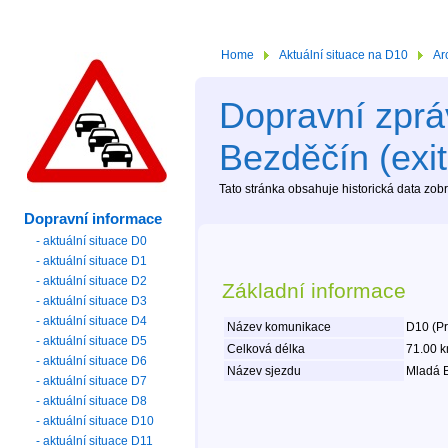
Home
Aktuální situace na D10
Ar
Dopravní zprá
Bezděčín (exit
Tato stránka obsahuje historická data zo
Dopravní informace
- aktuální situace D0
- aktuální situace D1
- aktuální situace D2
Základní informace
- aktuální situace D3
- aktuální situace D4
Název komunikace
D10 (Pr
- aktuální situace D5
Celková délka
71.00 
- aktuální situace D6
Název sjezdu
Mladá B
- aktuální situace D7
- aktuální situace D8
- aktuální situace D10
- aktuální situace D11