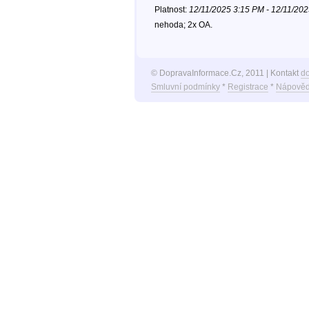
Platnost:
12/11/2025 3:15 PM - 12/11/20
nehoda; 2x OA.
© DopravaInformace.Cz, 2011 | Kontakt
d
Smluvní podmínky
*
Registrace
*
Nápověd