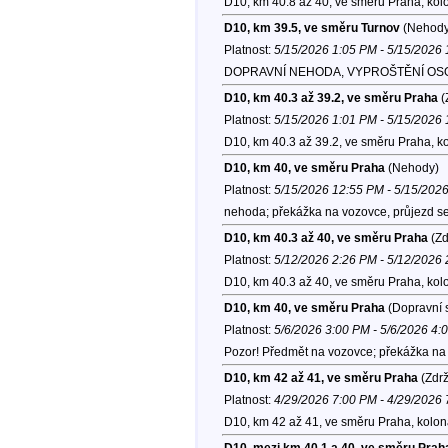
D10, km 40.8 až 40, ve směru Praha, kol
D10, km 39.5, ve směru Turnov
(Nehody
Platnost:
5/15/2026 1:05 PM - 5/15/2026
DOPRAVNÍ NEHODA, VYPROŠTĚNÍ OSOB, I.s
D10, km 40.3 až 39.2, ve směru Praha
(
Platnost:
5/15/2026 1:01 PM - 5/15/2026
D10, km 40.3 až 39.2, ve směru Praha, k
D10, km 40, ve směru Praha
(Nehody)
Platnost:
5/15/2026 12:55 PM - 5/15/202
nehoda; překážka na vozovce, průjezd se 
D10, km 40.3 až 40, ve směru Praha
(Zd
Platnost:
5/12/2026 2:26 PM - 5/12/2026
D10, km 40.3 až 40, ve směru Praha, kol
D10, km 40, ve směru Praha
(Dopravní s
Platnost:
5/6/2026 3:00 PM - 5/6/2026 4:
Pozor! Předmět na vozovce; překážka na 
D10, km 42 až 41, ve směru Praha
(Zdrž
Platnost:
4/29/2026 7:00 PM - 4/29/2026
D10, km 42 až 41, ve směru Praha, kolo
D10, mezi km 40.1 a 40, ve směru Prah