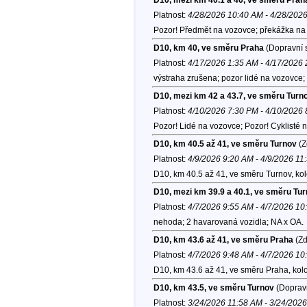
Platnost:
4/28/2026 10:40 AM - 4/28/202
Pozor! Předmět na vozovce; překážka na 
D10, km 40, ve směru Praha
(Dopravní s
Platnost:
4/17/2026 1:35 AM - 4/17/2026
výstraha zrušena; pozor lidé na vozovce;
D10, mezi km 42 a 43.7, ve směru Turn
Platnost:
4/10/2026 7:30 PM - 4/10/2026
Pozor! Lidé na vozovce; Pozor! Cyklisté 
D10, km 40.5 až 41, ve směru Turnov
(Z
Platnost:
4/9/2026 9:20 AM - 4/9/2026 11
D10, km 40.5 až 41, ve směru Turnov, ko
D10, mezi km 39.9 a 40.1, ve směru Tu
Platnost:
4/7/2026 9:55 AM - 4/7/2026 1
nehoda; 2 havarovaná vozidla; NA x OA.
D10, km 43.6 až 41, ve směru Praha
(Zd
Platnost:
4/7/2026 9:48 AM - 4/7/2026 1
D10, km 43.6 až 41, ve směru Praha, kol
D10, km 43.5, ve směru Turnov
(Dopravn
Platnost:
3/24/2026 11:58 AM - 3/24/202