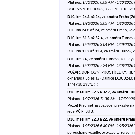
Platnost:
1/30/2026 6:09 AM - 1/30/2026
DOPRAVNÍ NEHODA, UVOLNĚNÍ KOMU
D10, km 24.8 až 24, ve směru Praha
(Zd
Platnost:
1/30/2026 5:05 AM - 1/30/2026
D10, km 24.8 až 24, ve směru Praha, kol
D10, km 31.3 až 32.4, ve směru Turnov
Platnost:
1/29/2026 3:04 PM - 1/29/2026
D10, km 31.3 až 32.4, ve směru Turnov, 
D10, km 24, ve směru Turnov
(Nehody)
Platnost:
1/28/2026 7:24 PM - 1/28/2026
POŽÁR, DOPRAVNÍ PROSTŘEDKY, I.st. Mla
okr. Mladá Boleslav (Dálnice D10, 024,0 
14°47'30.293''E ), )
D10, mezi km 32.5 a 32.7, ve směru Tu
Platnost:
1/27/2026 11:35 AM - 1/27/202
Pozor! Předmět na vozovce; překážka na 
jede PČR, SÚS.
D10, mezi km 22.3 a 22, ve směru Prah
Platnost:
1/25/2026 6:40 PM - 1/25/2026
porouchané vozidlo, očekávejte zdržení; 