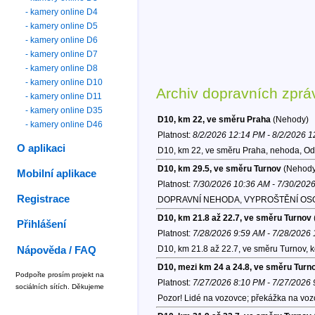
- kamery online D4
- kamery online D5
- kamery online D6
- kamery online D7
- kamery online D8
- kamery online D10
Archiv dopravních zprá
- kamery online D11
- kamery online D35
D10, km 22, ve směru Praha
(Nehody)
- kamery online D46
Platnost:
8/2/2026 12:14 PM - 8/2/2026 
O aplikaci
D10, km 22, ve směru Praha, nehoda, Od
D10, km 29.5, ve směru Turnov
(Nehody
Mobilní aplikace
Platnost:
7/30/2026 10:36 AM - 7/30/202
Registrace
DOPRAVNÍ NEHODA, VYPROŠTĚNÍ OSOB, I.s
D10, km 21.8 až 22.7, ve směru Turnov
Přihlášení
Platnost:
7/28/2026 9:59 AM - 7/28/2026
D10, km 21.8 až 22.7, ve směru Turnov, 
Nápověda / FAQ
D10, mezi km 24 a 24.8, ve směru Turn
Podpořte prosím projekt na
Platnost:
7/27/2026 8:10 PM - 7/27/2026
sociálních sítích. Děkujeme
Pozor! Lidé na vozovce; překážka na voz