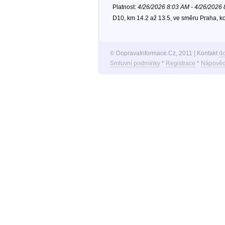
Platnost:
4/26/2026 8:03 AM - 4/26/2026
D10, km 14.2 až 13.5, ve směru Praha, k
© DopravaInformace.Cz, 2011 | Kontakt
d
Smluvní podmínky
*
Registrace
*
Nápověd