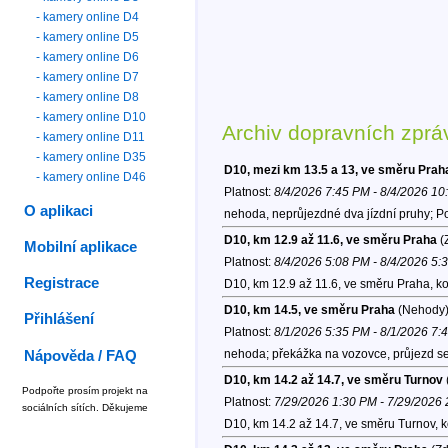
- kamery online D4
- kamery online D5
- kamery online D6
- kamery online D7
- kamery online D8
- kamery online D10
Archiv dopravních zprá
- kamery online D11
- kamery online D35
D10, mezi km 13.5 a 13, ve směru Prah
- kamery online D46
Platnost:
8/4/2026 7:45 PM - 8/4/2026 1
O aplikaci
nehoda, neprůjezdné dva jízdní pruhy; P
D10, km 12.9 až 11.6, ve směru Praha
(
Mobilní aplikace
Platnost:
8/4/2026 5:08 PM - 8/4/2026 5:
Registrace
D10, km 12.9 až 11.6, ve směru Praha, k
D10, km 14.5, ve směru Praha
(Nehody
Přihlášení
Platnost:
8/1/2026 5:35 PM - 8/1/2026 7:
nehoda; překážka na vozovce, průjezd se
Nápověda / FAQ
D10, km 14.2 až 14.7, ve směru Turnov
Podpořte prosím projekt na
Platnost:
7/29/2026 1:30 PM - 7/29/2026
sociálních sítích. Děkujeme
D10, km 14.2 až 14.7, ve směru Turnov, 