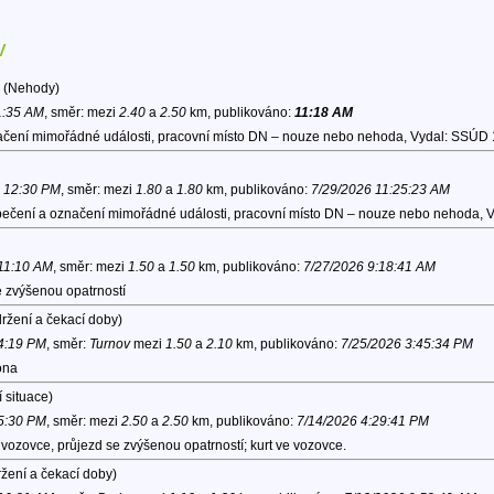
v
(Nehody)
1:35 AM
, směr:
mezi
2.40
a
2.50
km, publikováno:
11:18 AM
čení mimořádné události, pracovní místo DN – nouze nebo nehoda, Vydal: SSÚD 1
6 12:30 PM
, směr:
mezi
1.80
a
1.80
km, publikováno:
7/29/2026 11:25:23 AM
ečení a označení mimořádné události, pracovní místo DN – nouze nebo nehoda, V
 11:10 AM
, směr:
mezi
1.50
a
1.50
km, publikováno:
7/27/2026 9:18:41 AM
 zvýšenou opatrností
ržení a čekací doby)
 4:19 PM
, směr:
Turnov
mezi
1.50
a
2.10
km, publikováno:
7/25/2026 3:45:34 PM
ona
 situace)
 5:30 PM
, směr:
mezi
2.50
a
2.50
km, publikováno:
7/14/2026 4:29:41 PM
vozovce, průjezd se zvýšenou opatrností; kurt ve vozovce.
žení a čekací doby)