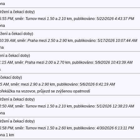
ona
ržení a čekací doby)
 5:55 PM
, směr:
Turnov
mezi
1.50
a
2.10
km, publikováno:
5/22/2026 4:43:37 PM
ona
žení a čekací doby)
 10:39 AM
, směr:
Praha
mezi
2.50
a
2.90
km, publikováno:
5/17/2026 10:07:44 AM
ona
ní a čekací doby)
11:15 AM
, směr:
Praha
mezi
2.00
a
2.70
km, publikováno:
5/9/2026 10:43:39 AM
a
 čekací doby)
35 AM
, směr:
mezi
2.90
a
2.90
km, publikováno:
5/6/2026 6:41:19 AM
 překážka na vozovce, průjezd se zvýšenou opatrností
ržení a čekací doby)
12:50 AM
, směr:
Turnov
mezi
1.50
a
2.10
km, publikováno:
5/1/2026 12:38:23 AM
ona
ržení a čekací doby)
 6:58 PM
, směr:
Turnov
mezi
1.50
a
2.60
km, publikováno:
4/30/2026 6:13:11 PM
lona 1 km