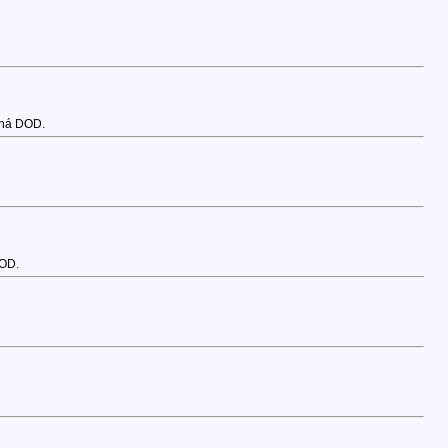
vená DOD.
DOD.