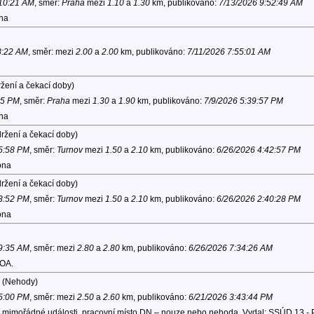
 10:21 AM
, směr:
Praha
mezi
1.10
a
1.30
km, publikováno:
7/13/2026 9:52:49 AM
ona
8:22 AM
, směr:
mezi
2.00
a
2.00
km, publikováno:
7/11/2026 7:55:01 AM
žení a čekací doby)
15 PM
, směr:
Praha
mezi
1.30
a
1.90
km, publikováno:
7/9/2026 5:39:57 PM
ona
ržení a čekací doby)
 5:58 PM
, směr:
Turnov
mezi
1.50
a
2.10
km, publikováno:
6/26/2026 4:42:57 PM
ona
ržení a čekací doby)
 3:52 PM
, směr:
Turnov
mezi
1.50
a
2.10
km, publikováno:
6/26/2026 2:40:28 PM
ona
 9:35 AM
, směr:
mezi
2.80
a
2.80
km, publikováno:
6/26/2026 7:34:26 AM
 OA.
(Nehody)
 5:00 PM
, směr:
mezi
2.50
a
2.60
km, publikováno:
6/21/2026 3:43:44 PM
 mimořádné události, pracovní místo DN – nouze nebo nehoda, Vydal: SSÚD 13 - 