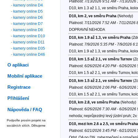
Platnost:
7/13/2026 9:51 AM - 7/13/2026
- kamery online D4
D10, km 1.3 až 1.1, ve směru Praha, kol
- kamery online D5
D10, km 2, ve směru Praha
(Nehody)
- kamery online D6
Platnost:
7/11/2026 7:52 AM - 7/11/2026 
- kamery online D7
DOPRAVNÍ NEHODA
- kamery online D8
- kamery online D10
D10, km 1.9 až 1.3, ve směru Praha
(Zdr
- kamery online D11
Platnost:
7/9/2026 5:35 PM - 7/9/2026 6:
- kamery online D35
D10, km 1.9 až 1.3, ve směru Praha, kol
- kamery online D46
D10, km 1.5 až 2.1, ve směru Turnov
(Zd
O aplikaci
Platnost:
6/26/2026 4:20 PM - 6/26/2026
D10, km 1.5 až 2.1, ve směru Turnov, kol
Mobilní aplikace
D10, km 1.5 až 2.1, ve směru Turnov
(Zd
Registrace
Platnost:
6/26/2026 2:06 PM - 6/26/2026
D10, km 1.5 až 2.1, ve směru Turnov, kol
Přihlášení
D10, km 2.8, ve směru Praha
(Nehody)
Platnost:
6/26/2026 7:30 AM - 6/26/2026
Nápověda / FAQ
nehoda; neprůjezdný levý jízdní pruh; 2x
Podpořte prosím projekt na
D10, mezi km 2.6 a 2.5, ve směru Praha
sociálních sítích. Děkujeme
Platnost:
6/21/2026 3:45 PM - 6/21/2026
Odst. OA po DN, zabezpečení a označení