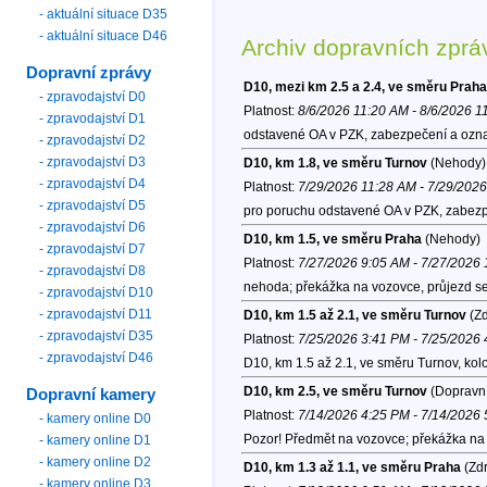
- aktuální situace D35
- aktuální situace D46
Archiv dopravních zprá
Dopravní zprávy
D10, mezi km 2.5 a 2.4, ve směru Praha
- zpravodajství D0
Platnost:
8/6/2026 11:20 AM - 8/6/2026 1
- zpravodajství D1
odstavené OA v PZK, zabezpečení a ozna
- zpravodajství D2
- zpravodajství D3
D10, km 1.8, ve směru Turnov
(Nehody)
- zpravodajství D4
Platnost:
7/29/2026 11:28 AM - 7/29/202
- zpravodajství D5
pro poruchu odstavené OA v PZK, zabezp
- zpravodajství D6
D10, km 1.5, ve směru Praha
(Nehody)
- zpravodajství D7
Platnost:
7/27/2026 9:05 AM - 7/27/2026
- zpravodajství D8
nehoda; překážka na vozovce, průjezd se
- zpravodajství D10
- zpravodajství D11
D10, km 1.5 až 2.1, ve směru Turnov
(Zd
- zpravodajství D35
Platnost:
7/25/2026 3:41 PM - 7/25/2026
- zpravodajství D46
D10, km 1.5 až 2.1, ve směru Turnov, kol
D10, km 2.5, ve směru Turnov
(Dopravní
Dopravní kamery
Platnost:
7/14/2026 4:25 PM - 7/14/2026
- kamery online D0
Pozor! Předmět na vozovce; překážka na 
- kamery online D1
- kamery online D2
D10, km 1.3 až 1.1, ve směru Praha
(Zdr
- kamery online D3