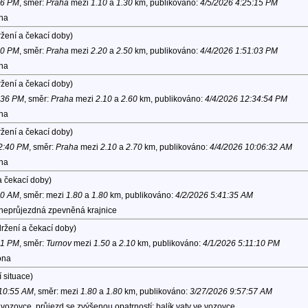
06 PM
, směr:
Praha
mezi
1.10
a
1.30
km, publikováno:
4/5/2026 4:25:15 PM
ona
žení a čekací doby)
20 PM
, směr:
Praha
mezi
2.20
a
2.50
km, publikováno:
4/4/2026 1:51:03 PM
ona
žení a čekací doby)
1:36 PM
, směr:
Praha
mezi
2.10
a
2.60
km, publikováno:
4/4/2026 12:34:54 PM
ona
žení a čekací doby)
12:40 PM
, směr:
Praha
mezi
2.10
a
2.70
km, publikováno:
4/4/2026 10:06:32 AM
ona
a čekací doby)
40 AM
, směr:
mezi
1.80
a
1.80
km, publikováno:
4/2/2026 5:41:35 AM
 neprůjezdná zpevněná krajnice
ržení a čekací doby)
31 PM
, směr:
Turnov
mezi
1.50
a
2.10
km, publikováno:
4/1/2026 5:11:10 PM
ona
 situace)
 10:55 AM
, směr:
mezi
1.80
a
1.80
km, publikováno:
3/27/2026 9:57:57 AM
ozovce, průjezd se zvýšenou opatrností; balík vaty ve vozovce.