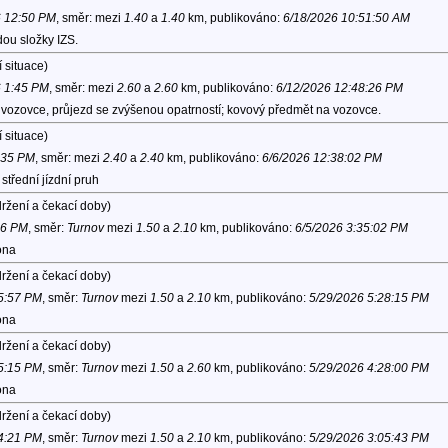
6 12:50 PM
, směr:
mezi
1.40
a
1.40
km, publikováno:
6/18/2026 10:51:50 AM
ou složky IZS.
 situace)
6 1:45 PM
, směr:
mezi
2.60
a
2.60
km, publikováno:
6/12/2026 12:48:26 PM
vozovce, průjezd se zvýšenou opatrností; kovový předmět na vozovce.
 situace)
1:35 PM
, směr:
mezi
2.40
a
2.40
km, publikováno:
6/6/2026 12:38:02 PM
třední jízdní pruh
ržení a čekací doby)
16 PM
, směr:
Turnov
mezi
1.50
a
2.10
km, publikováno:
6/5/2026 3:35:02 PM
ona
ržení a čekací doby)
 5:57 PM
, směr:
Turnov
mezi
1.50
a
2.10
km, publikováno:
5/29/2026 5:28:15 PM
ona
ržení a čekací doby)
 5:15 PM
, směr:
Turnov
mezi
1.50
a
2.60
km, publikováno:
5/29/2026 4:28:00 PM
ona
ržení a čekací doby)
 4:21 PM
, směr:
Turnov
mezi
1.50
a
2.10
km, publikováno:
5/29/2026 3:05:43 PM