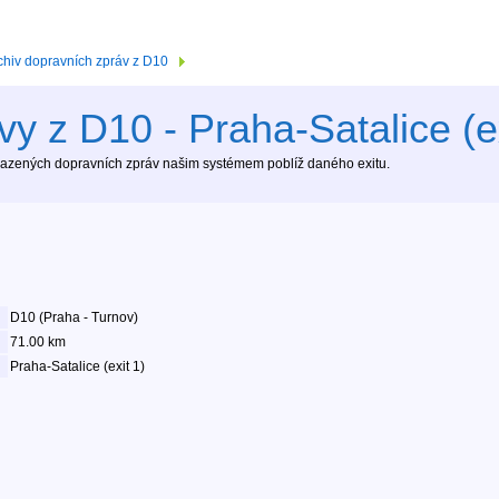
chiv dopravních zpráv z D10
y z D10 - Praha-Satalice (ex
brazených dopravních zpráv našim systémem poblíž daného exitu.
D10 (Praha - Turnov)
71.00 km
Praha-Satalice (exit 1)