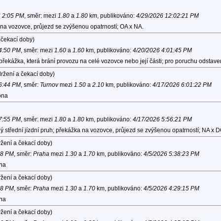
6 2:05 PM
, směr:
mezi
1.80
a
1.80
km, publikováno:
4/29/2026 12:02:21 PM
na vozovce, průjezd se zvýšenou opatrností; OA x NA.
 čekací doby)
 4:50 PM
, směr:
mezi
1.60
a
1.60
km, publikováno:
4/20/2026 4:01:45 PM
překážka, která brání provozu na celé vozovce nebo její části; pro poruchu odsta
ržení a čekací doby)
 6:44 PM
, směr:
Turnov
mezi
1.50
a
2.10
km, publikováno:
4/17/2026 6:01:22 PM
ona
 7:55 PM
, směr:
mezi
1.80
a
1.80
km, publikováno:
4/17/2026 5:56:21 PM
 střední jízdní pruh; překážka na vozovce, průjezd se zvýšenou opatrností; NA x 
žení a čekací doby)
08 PM
, směr:
Praha
mezi
1.30
a
1.70
km, publikováno:
4/5/2026 5:38:23 PM
ona
žení a čekací doby)
58 PM
, směr:
Praha
mezi
1.30
a
1.70
km, publikováno:
4/5/2026 4:29:15 PM
ona
žení a čekací doby)