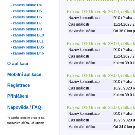
- kamery online D4
- kamery online D5
Kolona D10 kilometr 36.00, délka 
- kamery online D6
Název komunikace
D10 (Praha -
- kamery online D7
Čas události
11/24/2023 2
- kamery online D8
Maximální délka
Od 36.0 km p
- kamery online D10
- kamery online D11
Kolona D10 kilometr 39.00, délka 
- kamery online D35
Název komunikace
D10 (Praha -
- kamery online D46
Čas události
11/24/2023 2
Maximální délka
Kolem 39.0 k
O aplikaci
Mobilní aplikace
Kolona D10 kilometr 39.00, délka 
Název komunikace
D10 (Praha -
Registrace
Čas události
10/26/2023 6
Maximální délka
Kolem 39.0 k
Přihlášení
Nápověda / FAQ
Kolona D10 kilometr 35.00, délka 
Název komunikace
D10 (Praha -
Podpořte prosím projekt na
Čas události
10/25/2023 8
sociálních sítích. Děkujeme
Maximální délka
Od 34.0 km p