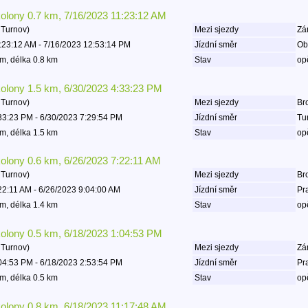
kolony 0.7 km, 7/16/2023 11:23:12 AM
 Turnov)
Mezi sjezdy
Zá
:23:12 AM - 7/16/2023 12:53:14 PM
Jízdní směr
Ob
m, délka 0.8 km
Stav
op
kolony 1.5 km, 6/30/2023 4:33:23 PM
 Turnov)
Mezi sjezdy
Bro
33:23 PM - 6/30/2023 7:29:54 PM
Jízdní směr
Tu
m, délka 1.5 km
Stav
op
kolony 0.6 km, 6/26/2023 7:22:11 AM
 Turnov)
Mezi sjezdy
Bro
22:11 AM - 6/26/2023 9:04:00 AM
Jízdní směr
Pr
m, délka 1.4 km
Stav
op
kolony 0.5 km, 6/18/2023 1:04:53 PM
 Turnov)
Mezi sjezdy
Zá
04:53 PM - 6/18/2023 2:53:54 PM
Jízdní směr
Pr
m, délka 0.5 km
Stav
op
kolony 0.8 km, 6/18/2023 11:17:48 AM