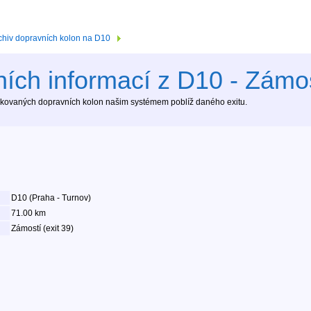
chiv dopravních kolon na D10
ích informací z D10 - Zámost
tekovaných dopravních kolon našim systémem poblíž daného exitu.
D10 (Praha - Turnov)
71.00 km
Zámostí (exit 39)