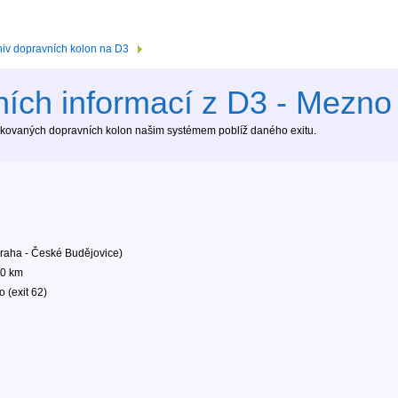
hiv dopravních kolon na D3
ích informací z D3 - Mezno 
tekovaných dopravních kolon našim systémem poblíž daného exitu.
raha - České Budějovice)
00 km
 (exit 62)