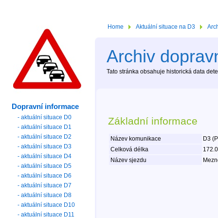
Home
Aktuální situace na D3
Arc
Archiv dopravn
Tato stránka obsahuje historická data de
Dopravní informace
- aktuální situace D0
Základní informace
- aktuální situace D1
- aktuální situace D2
Název komunikace
D3 (P
- aktuální situace D3
Celková délka
172.
- aktuální situace D4
Název sjezdu
Mezno
- aktuální situace D5
- aktuální situace D6
- aktuální situace D7
- aktuální situace D8
- aktuální situace D10
- aktuální situace D11