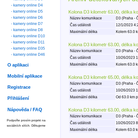
- kamery online D4
- kamery online D5
Kolona D3 kilometr 63.00, délka k
- kamery online D6
Název komunikace
D3 (Praha - 
- kamery online D7
Čas události
12/1/2023 4:
- kamery online D8
Maximální délka
Kolem 63.0 k
- kamery online D10
- kamery online D11
Kolona D3 kilometr 63.00, délka k
- kamery online D35
Název komunikace
D3 (Praha - 
- kamery online D46
Čas události
10/26/2023 1
Maximální délka
Kolem 63.0 k
O aplikaci
Mobilní aplikace
Kolona D3 kilometr 65.00, délka k
Název komunikace
D3 (Praha - 
Registrace
Čas události
10/26/2023 1
Maximální délka
Od 63.0 km p
Přihlášení
Nápověda / FAQ
Kolona D3 kilometr 63.00, délka k
Název komunikace
D3 (Praha - 
Podpořte prosím projekt na
Čas události
10/26/2023 8
sociálních sítích. Děkujeme
Maximální délka
Kolem 63.0 k