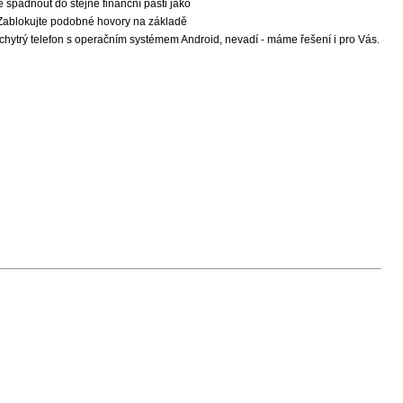
te spadnout do stejné finanční pasti jako
 Zablokujte podobné hovory na základě
chytrý telefon s operačním systémem Android, nevadí - máme řešení i pro Vás.