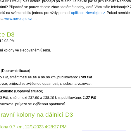
IKACI
: Otravují Vás dotěrní prodejci po telefonu a nevíte jak se jich zbavit? Nechce
mi? Případně se pouze chcete zbavit dotěrné osoby, která Vám stále telefonuje?
atelů na svém mobilu jednou pro vždy pomocí
aplikace Nevolejte.cz
. Pokud nemáte 
 na
www.nevolejte.cz
.
ace D3
:12:03 PM
ní kolony ve sledovaném úseku.
(Dopravní situace)
15 PM
, směr:
mezi
80.00
a
80.00
km, publikováno:
1:49 PM
ovce, průjezd se zvýšenou opatrností; chodec na vozovce.
Rakousko
(Dopravní situace)
25 PM
, směr:
mezi
137.90
a
138.10
km, publikováno:
1:27 PM
vozovce, průjezd se zvýšenou opatrností
avní kolony na dálnici D3
olony 0.7 km, 12/1/2023 4:28:27 PM