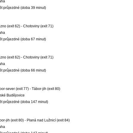
aha
ět průjezdné (doba 39 minut)
no (exit 62) - Chotoviny (exit 71)
aha
ět průjezdné (doba 67 minut)
no (exit 62) - Chotoviny (exit 71)
aha
ět průjezdné (doba 66 minut)
or-sever (exit 77) - Tábor-jih (exit 80)
ské Budějovice
ět průjezdné (doba 147 minut)
or-jih (exit 80) - Planá nad Lužnicí (exit 84)
aha