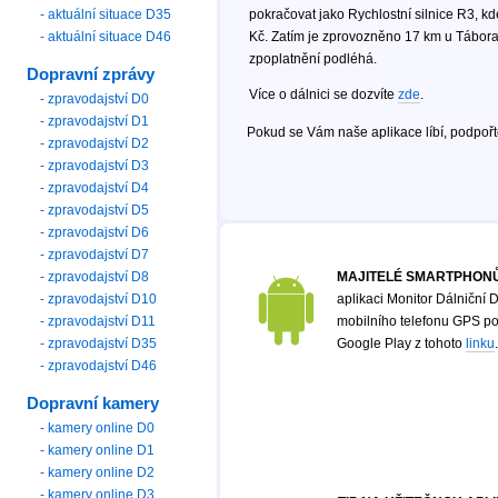
- aktuální situace D35
pokračovat jako Rychlostní silnice R3, kd
- aktuální situace D46
Kč. Zatím je zprovozněno 17 km u Tábora.
zpoplatnění podléhá.
Dopravní zprávy
Více o dálnici se dozvíte
zde
.
- zpravodajství D0
- zpravodajství D1
Pokud se Vám naše aplikace líbí, podpoř
- zpravodajství D2
- zpravodajství D3
- zpravodajství D4
- zpravodajství D5
- zpravodajství D6
- zpravodajství D7
- zpravodajství D8
MAJITELÉ SMARTPHONŮ
- zpravodajství D10
aplikaci Monitor Dálniční D
- zpravodajství D11
mobilního telefonu GPS poz
- zpravodajství D35
Google Play z tohoto
linku
.
- zpravodajství D46
Dopravní kamery
- kamery online D0
- kamery online D1
- kamery online D2
- kamery online D3