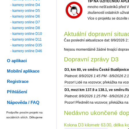
TIP NA UŽITEČNOU APL
- kamery online D4
mnoho nešťastníků před Vá
- kamery online D5
zkušeností ostatních uživ
- kamery online D6
Více o projektu se dozvíte
- kamery online D7
- kamery online D8
Aktuální dopravní situ
- kamery online D10
- kamery online D11
Čas poslední aktualizace dat: 8/9/2026 2
- kamery online D35
Nejsou momentálně žádné trvající doprav
- kamery online D46
Dopravní zprávy D3
O aplikaci
D3, km 80, ve směru České Budějovice
Mobilní aplikace
Platnost:
8/9/2026 1:45 PM - 8/9/2026 2:
Registrace
Pozor! Lidé na vozovce; překážka na voz
D3, mezi km 137.9 a 138.1, ve směru 
Přihlášení
Platnost:
8/9/2026 1:25 PM - 8/9/2026 2:
Nápověda / FAQ
Pozor! Předmět na vozovce; překážka na 
Nedávno ukončené dopr
Podpořte prosím projekt na
sociálních sítích. Děkujeme
Kolona D3 kilometr 63.00, délka k