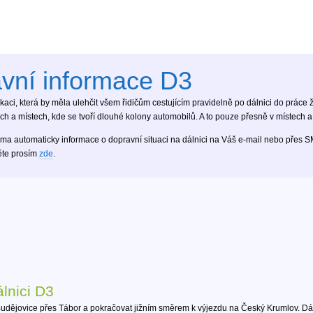
avní informace D3
aci, která by měla ulehčit všem řidičům cestujícím pravidelně po dálnici do práce ž
h a místech, kde se tvoří dlouhé kolony automobilů. A to pouze přesně v místech a 
ma automaticky informace o dopravní situaci na dálnici na Váš e-mail nebo přes 
ěte prosím
zde
.
lnici D3
udějovice přes Tábor a pokračovat jižním směrem k výjezdu na Český Krumlov. D