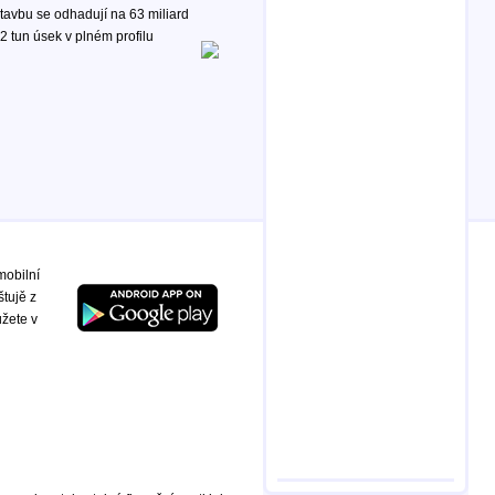
stavbu se odhadují na 63 miliard
 tun úsek v plném profilu
mobilní
štujě z
ůžete v