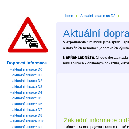
Home
Aktuální situace na D3
Aktuální dopr
V experimentálním módu jsme spustili aplik
o dálničních nehodách, dopravních výlukác
NEPŘEHLÉDNĚTE:
Chcete dostávat zdar
Dopravní informace
naší aplikace k oblíbeným odkazům, klikn
- aktuální situace D0
- aktuální situace D1
- aktuální situace D2
- aktuální situace D3
- aktuální situace D4
- aktuální situace D5
- aktuální situace D6
- aktuální situace D7
- aktuální situace D8
Základní informace o dá
- aktuální situace D10
- aktuální situace D11
Dálnice D3 má spojovat Prahu a České B