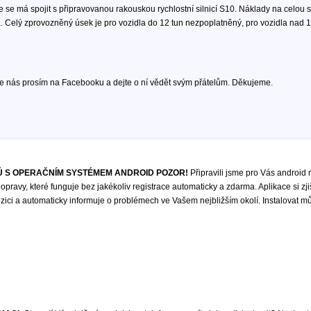
e se má spojit s připravovanou rakouskou rychlostní silnicí S10. Náklady na celou 
 Celý zprovozněný úsek je pro vozidla do 12 tun nezpoplatněný, pro vozidla nad 12
te nás prosím na Facebooku a dejte o ní vědět svým přátelům. Děkujeme.
 S OPERAČNÍM SYSTÉMEM ANDROID POZOR!
Připravili jsme pro Vás android 
opravy, které funguje bez jakékoliv registrace automaticky a zdarma. Aplikace si zji
ici a automaticky informuje o problémech ve Vašem nejbližším okolí. Instalovat m