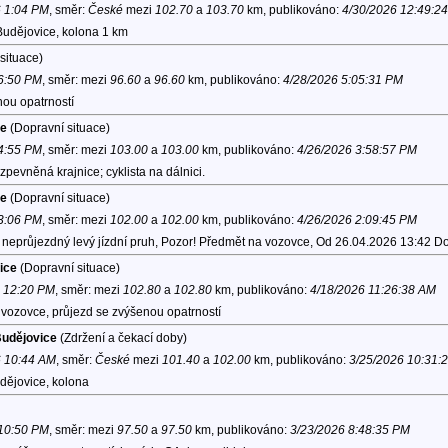
6 1:04 PM
, směr:
České
mezi
102.70
a
103.70
km, publikováno:
4/30/2026 12:49:2
Budějovice, kolona 1 km
situace)
 6:50 PM
, směr:
mezi
96.60
a
96.60
km, publikováno:
4/28/2026 5:05:31 PM
nou opatrností
ce
(Dopravní situace)
 4:55 PM
, směr:
mezi
103.00
a
103.00
km, publikováno:
4/26/2026 3:58:57 PM
pevněná krajnice; cyklista na dálnici.
ce
(Dopravní situace)
 3:06 PM
, směr:
mezi
102.00
a
102.00
km, publikováno:
4/26/2026 2:09:45 PM
 neprůjezdný levý jízdní pruh, Pozor! Předmět na vozovce, Od 26.04.2026 13:42 
ice
(Dopravní situace)
6 12:20 PM
, směr:
mezi
102.80
a
102.80
km, publikováno:
4/18/2026 11:26:38 AM
vozovce, průjezd se zvýšenou opatrností
Budějovice
(Zdržení a čekací doby)
6 10:44 AM
, směr:
České
mezi
101.40
a
102.00
km, publikováno:
3/25/2026 10:31:
dějovice, kolona
 10:50 PM
, směr:
mezi
97.50
a
97.50
km, publikováno:
3/23/2026 8:48:35 PM