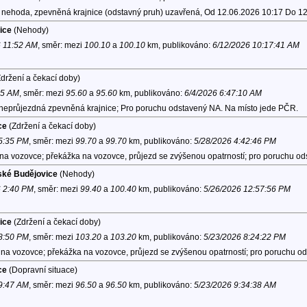
 nehoda, zpevněná krajnice (odstavný pruh) uzavřená, Od 12.06.2026 10:17 Do 1
ice
(Nehody)
6 11:52 AM
, směr:
mezi
100.10
a
100.10
km, publikováno:
6/12/2026 10:17:41 AM
držení a čekací doby)
15 AM
, směr:
mezi
95.60
a
95.60
km, publikováno:
6/4/2026 6:47:10 AM
 neprůjezdná zpevněná krajnice; Pro poruchu odstavený NA. Na místo jede PČR.
ce
(Zdržení a čekací doby)
 5:35 PM
, směr:
mezi
99.70
a
99.70
km, publikováno:
5/28/2026 4:42:46 PM
j na vozovce; překážka na vozovce, průjezd se zvýšenou opatrností; pro poruchu o
ské Budějovice
(Nehody)
6 2:40 PM
, směr:
mezi
99.40
a
100.40
km, publikováno:
5/26/2026 12:57:56 PM
ice
(Zdržení a čekací doby)
 8:50 PM
, směr:
mezi
103.20
a
103.20
km, publikováno:
5/23/2026 8:24:22 PM
é na vozovce; překážka na vozovce, průjezd se zvýšenou opatrností; pro poruchu 
ce
(Dopravní situace)
 9:47 AM
, směr:
mezi
96.50
a
96.50
km, publikováno:
5/23/2026 9:34:38 AM