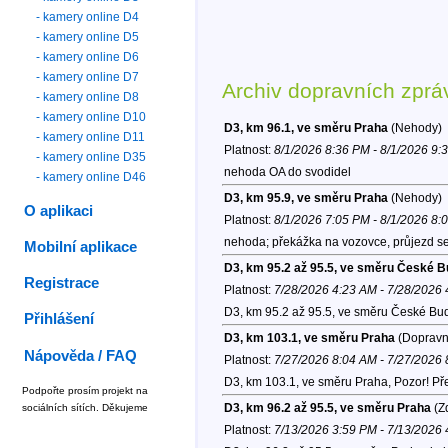
- kamery online D4
- kamery online D5
- kamery online D6
- kamery online D7
Archiv dopravních zprá
- kamery online D8
- kamery online D10
D3, km 96.1, ve směru Praha
(Nehody)
- kamery online D11
Platnost:
8/1/2026 8:36 PM - 8/1/2026 9:
- kamery online D35
nehoda OA do svodidel
- kamery online D46
D3, km 95.9, ve směru Praha
(Nehody)
O aplikaci
Platnost:
8/1/2026 7:05 PM - 8/1/2026 8:
nehoda; překážka na vozovce, průjezd se
Mobilní aplikace
D3, km 95.2 až 95.5, ve směru České B
Registrace
Platnost:
7/28/2026 4:23 AM - 7/28/2026
D3, km 95.2 až 95.5, ve směru České Bud
Přihlášení
D3, km 103.1, ve směru Praha
(Dopravní
Nápověda / FAQ
Platnost:
7/27/2026 8:04 AM - 7/27/2026
D3, km 103.1, ve směru Praha, Pozor! P
Podpořte prosím projekt na
D3, km 96.2 až 95.5, ve směru Praha
(Zd
sociálních sítích. Děkujeme
Platnost:
7/13/2026 3:59 PM - 7/13/2026