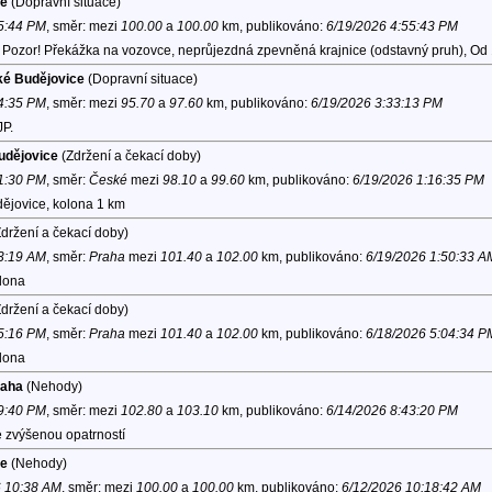
ce
(Dopravní situace)
 5:44 PM
, směr:
mezi
100.00
a
100.00
km, publikováno:
6/19/2026 4:55:43 PM
 Pozor! Překážka na vozovce, neprůjezdná zpevněná krajnice (odstavný pruh), Od
ké Budějovice
(Dopravní situace)
 4:35 PM
, směr:
mezi
95.70
a
97.60
km, publikováno:
6/19/2026 3:33:13 PM
JP.
udějovice
(Zdržení a čekací doby)
 1:30 PM
, směr:
České
mezi
98.10
a
99.60
km, publikováno:
6/19/2026 1:16:35 PM
ějovice, kolona 1 km
držení a čekací doby)
 3:19 AM
, směr:
Praha
mezi
101.40
a
102.00
km, publikováno:
6/19/2026 1:50:33 A
lona
držení a čekací doby)
 5:16 PM
, směr:
Praha
mezi
101.40
a
102.00
km, publikováno:
6/18/2026 5:04:34 P
lona
raha
(Nehody)
 9:40 PM
, směr:
mezi
102.80
a
103.10
km, publikováno:
6/14/2026 8:43:20 PM
 zvýšenou opatrností
ce
(Nehody)
6 10:38 AM
, směr:
mezi
100.00
a
100.00
km, publikováno:
6/12/2026 10:18:42 AM