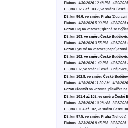
Platnost:
4/30/2026 12:48 PM - 4/30/202
D3, km 102.7 až 103.7, ve směru České 
D3, km 96.6, ve směru Praha
(Dopravní 
Platnost:
4/28/2026 5:00 PM - 4/28/2026
Pozor! Olej na vozovce; sjízdné se zvýše
D3, km 103, ve směru České Budějovi
Platnost:
4/26/2026 3:55 PM - 4/26/2026
Pozor! Cyklisté na vozovce; neprůjezdná z
D3, km 102, ve směru České Budějovi
Platnost:
4/26/2026 1:42 PM - 4/26/2026
D3, km 102, ve směru České Budějovice,
D3, km 102.8, ve směru České Budějov
Platnost:
4/18/2026 11:20 AM - 4/18/202
Pozor! Předmět na vozovce; překážka na 
D3, km 101.4 až 102, ve směru České 
Platnost:
3/25/2026 10:28 AM - 3/25/202
D3, km 101.4 až 102, ve směru České Bu
D3, km 97.5, ve směru Praha
(Nehody)
Platnost:
3/23/2026 8:45 PM - 3/23/2026