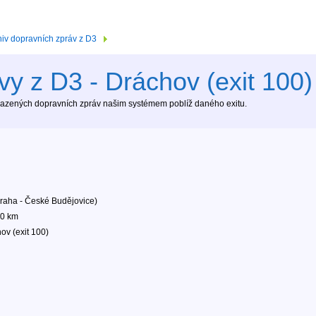
hiv dopravních zpráv z D3
vy z D3 - Dráchov (exit 100)
brazených dopravních zpráv našim systémem poblíž daného exitu.
raha - České Budějovice)
00 km
ov (exit 100)