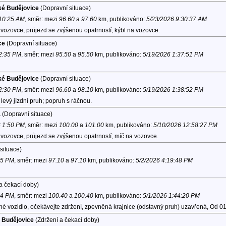
ké Budějovice
(Dopravní situace)
 10:25 AM
, směr:
mezi
96.60
a
97.60
km, publikováno:
5/23/2026 9:30:37 AM
vozovce, průjezd se zvýšenou opatrností; kýbl na vozovce.
ce
(Dopravní situace)
 2:35 PM
, směr:
mezi
95.50
a
95.50
km, publikováno:
5/19/2026 1:37:51 PM
ké Budějovice
(Dopravní situace)
 2:30 PM
, směr:
mezi
96.60
a
98.10
km, publikováno:
5/19/2026 1:38:52 PM
evý jízdní pruh; popruh s ráčnou.
a
(Dopravní situace)
6 1:50 PM
, směr:
mezi
100.00
a
101.00
km, publikováno:
5/10/2026 12:58:27 PM
vozovce, průjezd se zvýšenou opatrností; míč na vozovce.
situace)
05 PM
, směr:
mezi
97.10
a
97.10
km, publikováno:
5/2/2026 4:19:48 PM
a čekací doby)
04 PM
, směr:
mezi
100.40
a
100.40
km, publikováno:
5/1/2026 1:44:20 PM
é vozidlo, očekávejte zdržení, zpevněná krajnice (odstavný pruh) uzavřená, Od 
é Budějovice
(Zdržení a čekací doby)