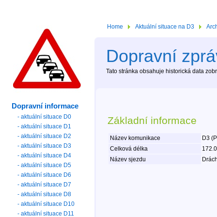
Home
Aktuální situace na D3
Arc
Dopravní zprá
Tato stránka obsahuje historická data zo
Dopravní informace
- aktuální situace D0
Základní informace
- aktuální situace D1
- aktuální situace D2
Název komunikace
D3 (P
- aktuální situace D3
Celková délka
172.
- aktuální situace D4
Název sjezdu
Drách
- aktuální situace D5
- aktuální situace D6
- aktuální situace D7
- aktuální situace D8
- aktuální situace D10
- aktuální situace D11