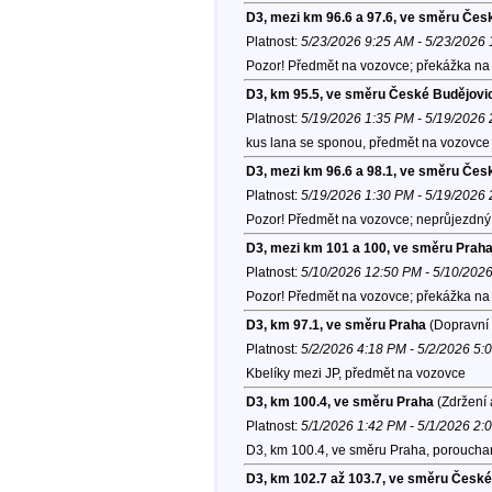
D3, mezi km 96.6 a 97.6, ve směru Čes
Platnost:
5/23/2026 9:25 AM - 5/23/2026
Pozor! Předmět na vozovce; překážka na 
D3, km 95.5, ve směru České Budějovi
Platnost:
5/19/2026 1:35 PM - 5/19/2026
kus lana se sponou, předmět na vozovce
D3, mezi km 96.6 a 98.1, ve směru Čes
Platnost:
5/19/2026 1:30 PM - 5/19/2026
Pozor! Předmět na vozovce; neprůjezdný l
D3, mezi km 101 a 100, ve směru Prah
Platnost:
5/10/2026 12:50 PM - 5/10/202
Pozor! Předmět na vozovce; překážka na 
D3, km 97.1, ve směru Praha
(Dopravní 
Platnost:
5/2/2026 4:18 PM - 5/2/2026 5:
Kbelíky mezi JP, předmět na vozovce
D3, km 100.4, ve směru Praha
(Zdržení 
Platnost:
5/1/2026 1:42 PM - 5/1/2026 2:
D3, km 100.4, ve směru Praha, porouchan
D3, km 102.7 až 103.7, ve směru Česk