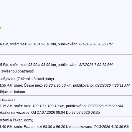
v
36 PM
, směr:
mezi
96.10
a
96.10
km, publikováno:
8/1/2026 8:38:29 PM
05 PM
, směr:
mezi
95.90
a
95.90
km, publikováno:
8/1/2026 7:09:19 PM
 zvýšenou opatrností
udějovice
(Zdržení a čekací doby)
 4:39 AM
, směr:
České
mezi
95.20
a
95.50
km, publikováno:
7/28/2026 4:26:11 AM
ějovice, kolona
 situace)
 8:35 AM
, směr:
mezi
103.10
a
103.10
km, publikováno:
7/27/2026 8:06:20 AM
řekážka na vozovce, Od 27.07.2026 08:04 Do 27.07.2026 08:35
ržení a čekací doby)
 4:40 PM
, směr:
Praha
mezi
95.50
a
96.20
km, publikováno:
7/13/2026 4:10:36 PM