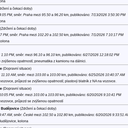
lona
ržení a čekací doby)
 4:05 PM
, směr:
Praha
mezi
95.50
a
96.20
km, publikováno:
7/13/2026 3:50:30 PM
lona
(Zdržení a čekací doby)
27 PM
, směr:
Praha
mezi
102.20
a
102.50
km, publikováno:
7/1/2026 7:10:17 PM
kolona
6 1:10 PM
, směr:
mezi
96.10
a
96.10
km, publikováno:
6/27/2026 12:18:02 PM
 zvýšenou opatrností; pneumatika z kamionu na dálnici.
ce
(Dopravní situace)
6 11:10 AM
, směr:
mezi
103.00
a
103.00
km, publikováno:
6/25/2026 10:40:37 AM
ozovce, průjezd se zvýšenou opatrností; plastový blatník z NA na vozovce.
ce
(Dopravní situace)
 10:05 PM
, směr:
mezi
103.00
a
103.00
km, publikováno:
6/20/2026 9:10:41 PM
vozovce, průjezd se zvýšenou opatrností
é Budějovice
(Zdržení a čekací doby)
 9:47 AM
, směr:
České
mezi
102.50
a
102.80
km, publikováno:
6/20/2026 9:33:51 
Budějovice, kolona