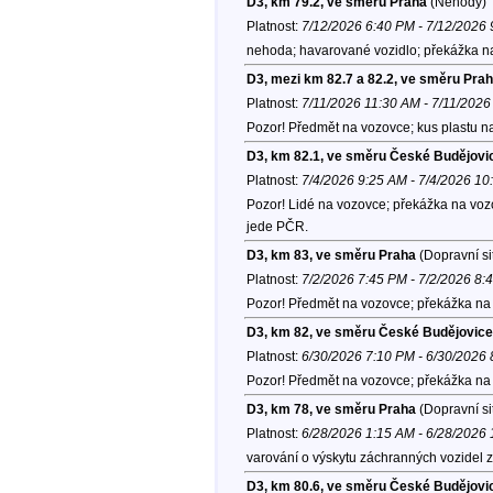
D3, km 79.2, ve směru Praha
(Nehody)
Platnost:
7/12/2026 6:40 PM - 7/12/2026
nehoda; havarované vozidlo; překážka na
D3, mezi km 82.7 a 82.2, ve směru Pra
Platnost:
7/11/2026 11:30 AM - 7/11/202
Pozor! Předmět na vozovce; kus plastu n
D3, km 82.1, ve směru České Budějovi
Platnost:
7/4/2026 9:25 AM - 7/4/2026 1
Pozor! Lidé na vozovce; překážka na vozo
jede PČR.
D3, km 83, ve směru Praha
(Dopravní si
Platnost:
7/2/2026 7:45 PM - 7/2/2026 8:
Pozor! Předmět na vozovce; překážka na 
D3, km 82, ve směru České Budějovice
Platnost:
6/30/2026 7:10 PM - 6/30/2026
Pozor! Předmět na vozovce; překážka na v
D3, km 78, ve směru Praha
(Dopravní si
Platnost:
6/28/2026 1:15 AM - 6/28/2026
varování o výskytu záchranných vozidel z
D3, km 80.6, ve směru České Budějovi