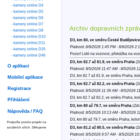
- kamery online D4
- kamery online D5
- kamery online D6
- kamery online D7
Archiv dopravních zprá
- kamery online D8
- kamery online D10
D3, km 80, ve směru České Budějovice
- kamery online D11
Platnost:
8/9/2026 1:45 PM - 8/9/2026 2:
- kamery online D35
Pozor! Lidé na vozovce; překážka na voz
- kamery online D46
D3, km 82.7 až 81.9, ve směru Praha
(Zd
O aplikaci
Platnost:
8/5/2026 11:47 AM - 8/5/2026 
D3, km 82.7 až 81.9, ve směru Praha, ko
Mobilní aplikace
D3, km 82.7 až 82.2, ve směru Praha
(Zd
Registrace
Platnost:
8/5/2026 11:39 AM - 8/5/2026 1
D3, km 82.7 až 82.2, ve směru Praha, ko
Přihlášení
D3, km 80 až 79.7, ve směru Praha
(Zdr
Nápověda / FAQ
Platnost:
8/5/2026 10:13 AM - 8/5/2026 
D3, km 80 až 79.7, ve směru Praha, kolo
Podpořte prosím projekt na
D3, km 81.2 až 80.5, ve směru Praha
(Zd
sociálních sítích. Děkujeme
Platnost:
8/5/2026 9:57 AM - 8/5/2026 1