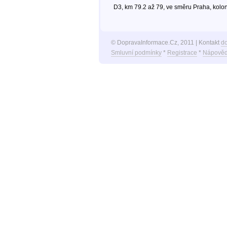
D3, km 79.2 až 79, ve směru Praha, kolo
© DopravaInformace.Cz, 2011 | Kontakt
d
Smluvní podmínky
*
Registrace
*
Nápověd