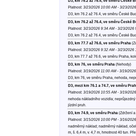
D3, km 76.2 až 76.4, ve směru České B
Platnost:
3/23/2026 10:00 AM - 3/23/202
D3, km 76.2 až 76.4, ve směru České Bud
D3, km 76.2 až 76.4, ve směru České B
Platnost:
3/23/2026 9:34 AM - 3/23/2026
D3, km 76.2 až 76.4, ve směru České Bud
D3, km 77.7 až 76.6, ve směru Praha
(Zd
Platnost:
3/23/2026 9:32 AM - 3/23/2026
D3, km 77.7 až 76.6, ve směru Praha, ko
D3, km 76, ve směru Praha
(Nehody)
Platnost:
3/19/2026 11:00 AM - 3/19/202
D3, km 76, ve směru Praha, nehoda, nepr
D3, mezi km 76.1 a 74.7, ve směru Pra
Platnost:
3/19/2026 10:55 AM - 3/19/202
nehoda nákladního vozidla; neprůjezdný 
jízdní pruh.
D3, km 74.9, ve směru Praha
(Zdržení a
Platnost:
3/15/2026 10:00 PM - 3/16/202
nadměrný náklad; nadměrný náklad, očekáv
m, š. 6,4 m, v. 4,7 m, hmotnost 40 tun. Př