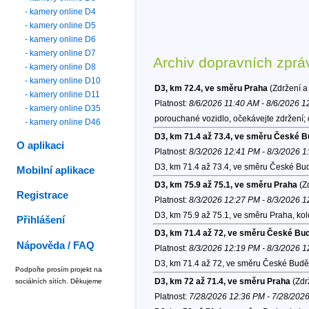
- kamery online D4
- kamery online D5
- kamery online D6
- kamery online D7
Archiv dopravních zprá
- kamery online D8
- kamery online D10
D3, km 72.4, ve směru Praha
(Zdržení a
- kamery online D11
Platnost:
8/6/2026 11:40 AM - 8/6/2026 
- kamery online D35
porouchané vozidlo, očekávejte zdržení;
- kamery online D46
D3, km 71.4 až 73.4, ve směru České B
O aplikaci
Platnost:
8/3/2026 12:41 PM - 8/3/2026 
D3, km 71.4 až 73.4, ve směru České Bud
Mobilní aplikace
D3, km 75.9 až 75.1, ve směru Praha
(Zd
Registrace
Platnost:
8/3/2026 12:27 PM - 8/3/2026 
D3, km 75.9 až 75.1, ve směru Praha, ko
Přihlášení
D3, km 71.4 až 72, ve směru České Bu
Nápověda / FAQ
Platnost:
8/3/2026 12:19 PM - 8/3/2026 
D3, km 71.4 až 72, ve směru České Budě
Podpořte prosím projekt na
D3, km 72 až 71.4, ve směru Praha
(Zdr
sociálních sítích. Děkujeme
Platnost:
7/28/2026 12:36 PM - 7/28/202