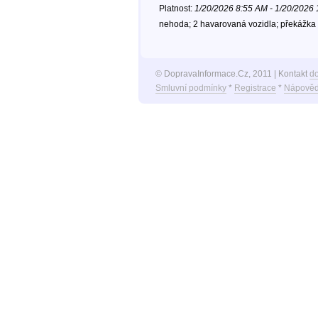
Platnost:
1/20/2026 8:55 AM - 1/20/2026
nehoda; 2 havarovaná vozidla; překážka 
© DopravaInformace.Cz, 2011 | Kontakt
d
Smluvní podmínky
*
Registrace
*
Nápověd