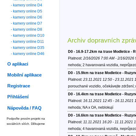
- kamery online D4
- kamery online D5
- kamery online D6
- kamery online D7
- kamery online D8
- kamery online D10
Archiv dopravních zprá
- kamery online D11
- kamery online D35
D0 - 16.9-17.2km na trase Modletice - 
- kamery online D46
Platnost:
2/16/2026 7:00 AM - 2/16/2026
O aplikaci
nehoda; 2 havarovaná vozidla, neprůjezd
D0 - 15.9km na trase Modletice - Ruzyn
Mobilní aplikace
Platnost:
23.11.2021 12:50 - 23.11.2021 
Registrace
porouchané vozidlo, očekávejte zdržení;
D0 - 16.4km na trase Modletice - Ruzyn
Přihlášení
Platnost:
16.11.2021 12:45 - 16.11.2021 
nehoda; NA x OA, neblokují
Nápověda / FAQ
D0 - 16.6km na trase Modletice - Ruzyn
Podpořte prosím projekt na
Platnost:
11.11.2021 16:20 - 11.11.2021 
sociálních sítích. Děkujeme
nehoda; 4 havarovaná vozidla, neprůjezdn