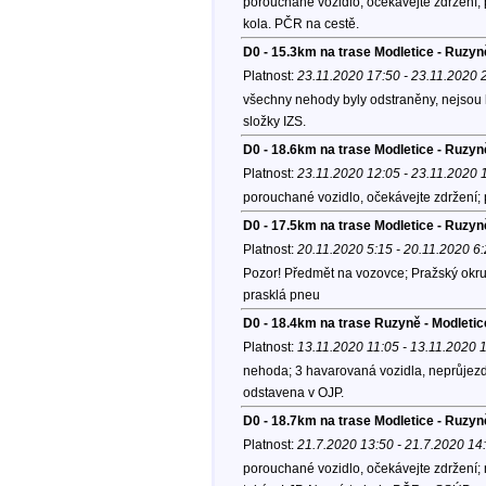
porouchané vozidlo, očekávejte zdržení; 
kola. PČR na cestě.
D0 - 15.3km na trase Modletice - Ruzyn
Platnost:
23.11.2020 17:50 - 23.11.2020 
všechny nehody byly odstraněny, nejsou h
složky IZS.
D0 - 18.6km na trase Modletice - Ruzyn
Platnost:
23.11.2020 12:05 - 23.11.2020 
porouchané vozidlo, očekávejte zdržení;
D0 - 17.5km na trase Modletice - Ruzy
Platnost:
20.11.2020 5:15 - 20.11.2020 6
Pozor! Předmět na vozovce; Pražský okru
prasklá pneu
D0 - 18.4km na trase Ruzyně - Modletic
Platnost:
13.11.2020 11:05 - 13.11.2020 
nehoda; 3 havarovaná vozidla, neprůjezd
odstavena v OJP.
D0 - 18.7km na trase Modletice - Ruzyn
Platnost:
21.7.2020 13:50 - 21.7.2020 14
porouchané vozidlo, očekávejte zdržení;