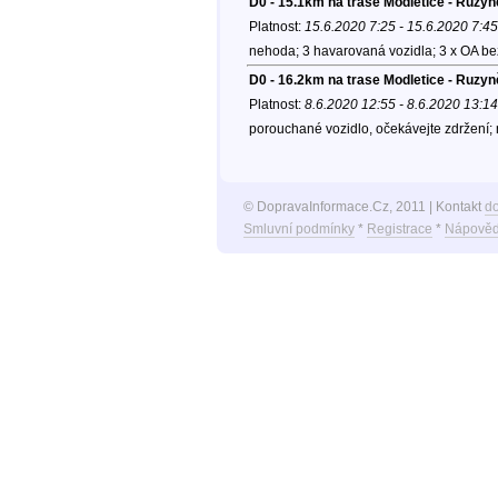
D0 - 15.1km na trase Modletice - Ruzyn
Platnost:
15.6.2020 7:25 - 15.6.2020 7:45
nehoda; 3 havarovaná vozidla; 3 x OA be
D0 - 16.2km na trase Modletice - Ruzyn
Platnost:
8.6.2020 12:55 - 8.6.2020 13:14
porouchané vozidlo, očekávejte zdržení;
© DopravaInformace.Cz, 2011 | Kontakt
d
Smluvní podmínky
*
Registrace
*
Nápověd