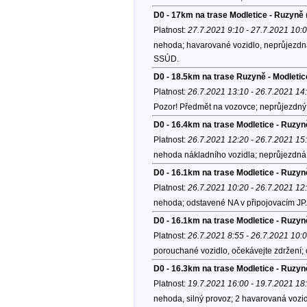
D0 - 17km na trase Modletice - Ruzyně
Platnost:
27.7.2021 9:10 - 27.7.2021 10:
nehoda; havarované vozidlo, neprůjezdn
SSÚD.
D0 - 18.5km na trase Ruzyně - Modletic
Platnost:
26.7.2021 13:10 - 26.7.2021 14
Pozor! Předmět na vozovce; neprůjezdný p
D0 - 16.4km na trase Modletice - Ruzyn
Platnost:
26.7.2021 12:20 - 26.7.2021 15
nehoda nákladního vozidla; neprůjezdná 
D0 - 16.1km na trase Modletice - Ruzyn
Platnost:
26.7.2021 10:20 - 26.7.2021 12
nehoda; odstavené NA v připojovacím JP.
D0 - 16.1km na trase Modletice - Ruzyn
Platnost:
26.7.2021 8:55 - 26.7.2021 10:
porouchané vozidlo, očekávejte zdržení;
D0 - 16.3km na trase Modletice - Ruzyn
Platnost:
19.7.2021 16:00 - 19.7.2021 18
nehoda, silný provoz; 2 havarovaná vozid