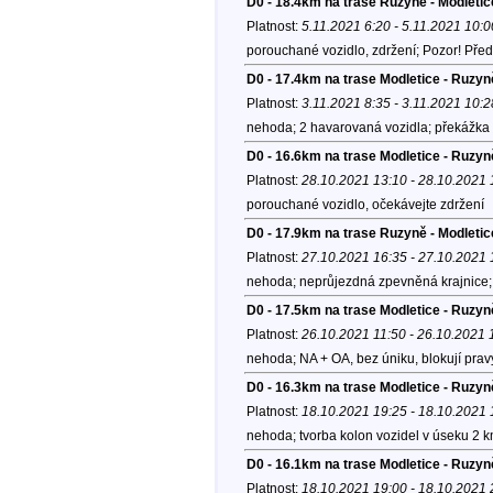
D0 - 18.4km na trase Ruzyně - Modletic
Platnost:
5.11.2021 6:20 - 5.11.2021 10:0
porouchané vozidlo, zdržení; Pozor! Pře
D0 - 17.4km na trase Modletice - Ruzyn
Platnost:
3.11.2021 8:35 - 3.11.2021 10:2
nehoda; 2 havarovaná vozidla; překážka n
D0 - 16.6km na trase Modletice - Ruzyn
Platnost:
28.10.2021 13:10 - 28.10.2021 
porouchané vozidlo, očekávejte zdržení
D0 - 17.9km na trase Ruzyně - Modletic
Platnost:
27.10.2021 16:35 - 27.10.2021 
nehoda; neprůjezdná zpevněná krajnice; 
D0 - 17.5km na trase Modletice - Ruzyn
Platnost:
26.10.2021 11:50 - 26.10.2021 
nehoda; NA + OA, bez úniku, blokují pravý
D0 - 16.3km na trase Modletice - Ruzyn
Platnost:
18.10.2021 19:25 - 18.10.2021 
nehoda; tvorba kolon vozidel v úseku 2 k
D0 - 16.1km na trase Modletice - Ruzyn
Platnost:
18.10.2021 19:00 - 18.10.2021 