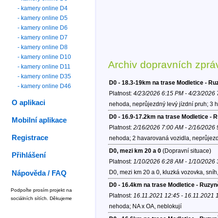
- kamery online D4
- kamery online D5
- kamery online D6
- kamery online D7
- kamery online D8
- kamery online D10
Archiv dopravních zprá
- kamery online D11
- kamery online D35
D0 - 18.3-19km na trase Modletice - Ru
- kamery online D46
Platnost:
4/23/2026 6:15 PM - 4/23/2026
O aplikaci
nehoda, neprůjezdný levý jízdní pruh; 3 
D0 - 16.9-17.2km na trase Modletice - 
Mobilní aplikace
Platnost:
2/16/2026 7:00 AM - 2/16/2026
Registrace
nehoda; 2 havarovaná vozidla, neprůjezd
D0, mezi km 20 a 0
(Dopravní situace)
Přihlášení
Platnost:
1/10/2026 6:28 AM - 1/10/2026
D0, mezi km 20 a 0, kluzká vozovka, sní
Nápověda / FAQ
D0 - 16.4km na trase Modletice - Ruzyn
Podpořte prosím projekt na
Platnost:
16.11.2021 12:45 - 16.11.2021 
sociálních sítích. Děkujeme
nehoda; NA x OA, neblokují