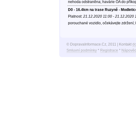
nehoda odstraněna; havárie OA do příkop
D0 - 16.4km na trase Ruzyně - Modletic
Platnost:
21.12.2020 11:00 - 21.12.2020 
porouchané vozidlo, očekávejte zdržení;
© DopravaInformace.Cz, 2011 | Kontakt
d
Smluvní podmínky
*
Registrace
*
Nápověd