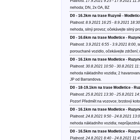
Platnost:
17.9.2021 9:25 - 17.9.2021 11:
nehoda; DN, 2x OA, BZ
D0 - 16.3km na trase Ruzyně - Modletic
Platnost:
8.9.2021 16:25 - 8.9.2021 18:30
nehoda, silný provoz; očekávejte silný pro
D0 - 16.6km na trase Modletice - Ruzyn
Platnost:
3.9.2021 6:55 - 3.9.2021 8:00
, 
porouchané vozidlo, očekávejte zdržení;
D0 - 16.1km na trase Modletice - Ruzyn
Platnost:
30.8.2021 10:50 - 30.8.2021 11
nehoda nákladního vozidla; 2 havarovaná 
JP od Barrandova.
D0 - 18-19.1km na trase Modletice - Ru
Platnost:
25.8.2021 13:30 - 25.8.2021 14
Pozor! Předmět na vozovce; brzdový kot
D0 - 16.1km na trase Modletice - Ruzyn
Platnost:
24.8.2021 9:50 - 24.8.2021 13:
nehoda nákladního vozidla; neprůjezdná 
D0 - 16.5km na trase Modletice - Ruzyn
Platnost:
24.8.2021 8:40 - 24.8.2021 11: