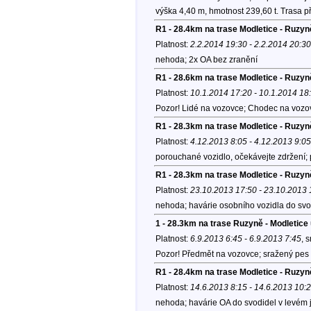
výška 4,40 m, hmotnost 239,60 t. Trasa p
R1 - 28.4km na trase Modletice - Ruzy
Platnost:
2.2.2014 19:30 - 2.2.2014 20:30
nehoda; 2x OA bez zranění
R1 - 28.6km na trase Modletice - Ruzy
Platnost:
10.1.2014 17:20 - 10.1.2014 18
Pozor! Lidé na vozovce; Chodec na vozo
R1 - 28.3km na trase Modletice - Ruzy
Platnost:
4.12.2013 8:05 - 4.12.2013 9:05
porouchané vozidlo, očekávejte zdržení;
R1 - 28.3km na trase Modletice - Ruzy
Platnost:
23.10.2013 17:50 - 23.10.2013 
nehoda; havárie osobního vozidla do svo
1 - 28.3km na trase Ruzyně - Modletic
Platnost:
6.9.2013 6:45 - 6.9.2013 7:45
, 
Pozor! Předmět na vozovce; sražený pes
R1 - 28.4km na trase Modletice - Ruzy
Platnost:
14.6.2013 8:15 - 14.6.2013 10:
nehoda; havárie OA do svodidel v levém j