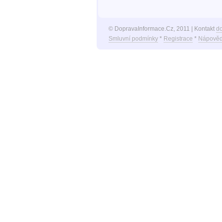
© DopravaInformace.Cz, 2011 | Kontakt
d
Smluvní podmínky
*
Registrace
*
Nápověd