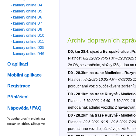
- kamery online D4
- kamery online D5
- kamery online D6
- kamery online D7
- kamery online D8
- kamery online D10
Archiv dopravních zprá
- kamery online D11
- kamery online D35
D0, km 28.4, sjezd z Evropské ulice , P
- kamery online D46
Platnost:
8/23/2025 7:45 PM - 8/23/2025
O aplikaci
2x OA, se zraněním, složky IZS jedou na 
D0 - 28.3km na trase Modletice - Ruzyn
Mobilní aplikace
Platnost:
7/7/2025 10:05 AM - 7/7/2025 
Registrace
porouchané vozidlo, očekávejte zdržení;
D0 - 28.1km na trase Ruzyně - Modletic
Přihlášení
Platnost:
1.10.2021 14:40 - 1.10.2021 15
nehoda nákladního vozidla; 2 havarovaná
Nápověda / FAQ
D0 - 28.2km na trase Ruzyně - Modletic
Podpořte prosím projekt na
Platnost:
29.6.2021 6:15 - 29.6.2021 7:20
sociálních sítích. Děkujeme
porouchané vozidlo, očekávejte zdržení;