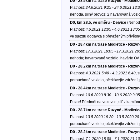
D0 - 28.5km na trase Ruzyně - Modletic
Platnost:
24.6.2021 9:25 - 24.6.2021 12:
nehoda, silný provoz; 2 havarovaná vozid
D0, km 28.5, ve směru - Dejvice
(Nehod
Platnost:
4.6.2021 12:05 - 4.6.2021 13:05
ve sjezdu dodávka s převrženým přívěs
D0 - 28.4km na trase Modletice - Ruzyn
Platnost:
17.3.2021 19:05 - 17.3.2021 20
nehoda; havarované vozidlo; havárie OA 
D0 - 28.2km na trase Modletice - Ruzyn
Platnost:
4.3.2021 5:40 - 4.3.2021 6:40
, 
porouchané vozidlo, očekávejte zdržení;
D0 - 28.4km na trase Modletice - Ruzy
Platnost:
10.6.2020 8:30 - 10.6.2020 9:05
Pozor! Předmět na vozovce; síť z kamión
D0 - 28.7km na trase Ruzyně - Modletice
Platnost:
13.5.2020 19:20 - 13.5.2020 20
porouchané vozidlo, očekávejte zdržení;
D0 - 28.2km na trase Modletice - Ruzyn
Platnost:
7.1.2020 18:05 - 7.1.2020 21:10