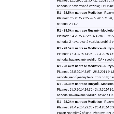
Platnost:
11.5.2015 11:55 - 11.5.2015 14:
nehoda; 2 havarovaná vozidla; 2 x OA be
R1 - 28.5km na trase Modletice - Ruzyně
Platnost:
8.5.2015 9:25 - 8.5.2015 11:30
,
nehoda; 2 x OA
R1 - 28.5km na trase Ruzyně - Modleti
Platnost:
6.4.2015 16:20 - 6.4.2015 18:25
nehoda; 2 havarovaná vozidla; probíhá v
R1 - 28.5km na trase Modletice - Ruzy
Platnost:
17.3.2015 14:25 - 17.3.2015 16
nehoda; havarované vozidlo; OA x svodid
R1 - 28.4km na trase Modletice - Ruzyně
Platnost:
28.5.2014 8:05 - 28.5.2014 9:43
nehoda, neprůjezdný levý jízdní pruh; ha
R1 - 28.3km na trase Ruzyně - Modletice
Platnost:
24.5.2014 14:35 - 24.5.2014 16
nehoda; havarované vozidlo; havárie OA 
R1 - 28.2km na trase Modletice - Ruzy
Platnost:
24.4.2014 23:30 - 25.4.2014 6:
Pozor! Nadměrný náklad; Přeprava NN jed