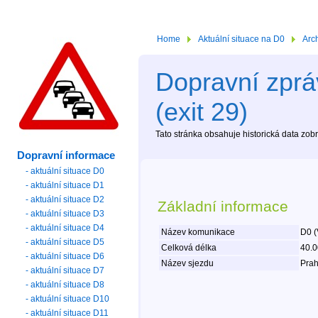
Home
Aktuální situace na D0
Arc
Dopravní zprá
(exit 29)
Tato stránka obsahuje historická data zo
Dopravní informace
- aktuální situace D0
- aktuální situace D1
- aktuální situace D2
Základní informace
- aktuální situace D3
- aktuální situace D4
Název komunikace
D0 (
- aktuální situace D5
Celková délka
40.0
- aktuální situace D6
Název sjezdu
Prah
- aktuální situace D7
- aktuální situace D8
- aktuální situace D10
- aktuální situace D11