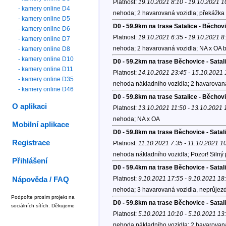
Platnost:
19.10.2021 8:10 - 19.10.2021 1
- kamery online D4
nehoda; 2 havarovaná vozidla; překážka 
- kamery online D5
D0 - 59.9km na trase Satalice - Běchov
- kamery online D6
Platnost:
19.10.2021 6:35 - 19.10.2021 8
- kamery online D7
nehoda; 2 havarovaná vozidla; NA x OA b
- kamery online D8
- kamery online D10
D0 - 59.2km na trase Běchovice - Satal
- kamery online D11
Platnost:
14.10.2021 23:45 - 15.10.2021 
- kamery online D35
nehoda nákladního vozidla; 2 havarovaná
- kamery online D46
D0 - 59.8km na trase Satalice - Běcho
O aplikaci
Platnost:
13.10.2021 11:50 - 13.10.2021 
nehoda; NA x OA
Mobilní aplikace
D0 - 59.8km na trase Běchovice - Satal
Registrace
Platnost:
11.10.2021 7:35 - 11.10.2021 1
nehoda nákladního vozidla; Pozor! Silný 
Přihlášení
D0 - 59.4km na trase Běchovice - Satal
Platnost:
9.10.2021 17:55 - 9.10.2021 18
Nápověda / FAQ
nehoda; 3 havarovaná vozidla, neprůjezdn
Podpořte prosím projekt na
D0 - 59.8km na trase Běchovice - Satal
sociálních sítích. Děkujeme
Platnost:
5.10.2021 10:10 - 5.10.2021 13
nehoda nákladního vozidla; 2 havarovaná 