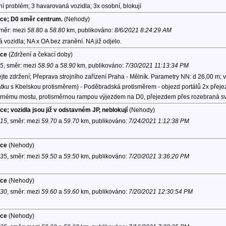
í problém; 3 havarovaná vozidla; 3x osobní, blokují
ice; D0 směr centrum.
(Nehody)
směr:
mezi
58.80
a
58.80
km, publikováno:
8/6/2021 8:24:29 AM
vozidla; NA x OA bez zranění. NA již odjelo.
ice
(Zdržení a čekací doby)
25
, směr:
mezi
58.90
a
58.90
km, publikováno:
7/30/2021 11:13:34 PM
e zdržení; Přeprava strojního zařízení Praha - Mělník. Parametry NN: d 26,00 m; v
atku s Kbelskou protisměrem) - Poděbradská protisměrem - objezd portálů 2x přeje
rnému mostu, protisměrnou rampou výjezdem na D0, přejezdem přes rozebraná sv
ce; vozidla jsou již v odstavném JP, neblokují
(Nehody)
:15
, směr:
mezi
59.70
a
59.70
km, publikováno:
7/24/2021 1:12:38 PM
ice
(Nehody)
:35
, směr:
mezi
59.50
a
59.50
km, publikováno:
7/20/2021 3:36:20 PM
ice
(Nehody)
:30
, směr:
mezi
59.60
a
59.60
km, publikováno:
7/20/2021 12:30:54 PM
ice
(Nehody)