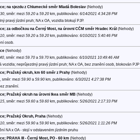
lice; na sjezdu z Chlumecké směr Mladá Boleslav
(Nehody)
:30
, směr:
mezi
59.20
a
59.20
km, publikováno:
6/14/2021 4:34:28 PM
ý pravý jízdní pruh; NA x OA, vozidla blokují PJP.
vice; za odbočkou na Černý Most, na úrovni CČM směr Hradec Král
(Nehody)
:10
, směr:
mezi
59.20
a
59.20
km, publikováno:
6/10/2021 5:40:46 PM
ní osob.
ice
(Nehody)
:40
, směr:
mezi
59.70
a
59.70
km, publikováno:
6/10/2021 10:49:46 AM
 vozidla; neprůjezdný pravý jízdní pruh; NA x OA, bez zranění osob, blokován PJP
ice; Pražský okruh, km 60 směr z Prahy
(Nehody)
, směr:
mezi
59.90
a
59.90
km, publikováno:
6/3/2021 4:27:38 PM
ez zranění.
lice; Pražský okruh na úrovni Ikea směr MB
(Nehody)
:15
, směr:
mezi
59.60
a
59.60
km, publikováno:
5/26/2021 2:17:33 PM
ice; Pražský Okruh, Praha
(Nehody)
:10
, směr:
mezi
59.90
a
59.90
km, publikováno:
5/26/2021 1:11:26 PM
ní NA x OA - stojí v odstaveném jízdním pruhu
ice; PRAHA III - Černý Most, PO - 60 km
(Nehody)