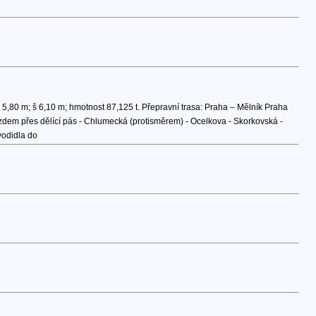
 5,80 m; š 6,10 m; hmotnost 87,125 t. Přepravní trasa: Praha – Mělník Praha
zdem přes dělící pás - Chlumecká (protisměrem) - Ocelkova - Skorkovská -
odidla do