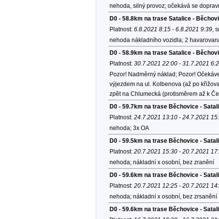
nehoda, silný provoz; očekává se dopravn
D0 - 58.8km na trase Satalice - Běchov
Platnost:
6.8.2021 8:15 - 6.8.2021 9:39
, 
nehoda nákladního vozidla; 2 havarovaná 
D0 - 58.9km na trase Satalice - Běchov
Platnost:
30.7.2021 22:00 - 31.7.2021 6:
Pozor! Nadměrný náklad; Pozor! Očekávejt
výjezdem na ul. Kolbenova (až po křižov
zpět na Chlumecká (protisměrem až k Če
D0 - 59.7km na trase Běchovice - Satali
Platnost:
24.7.2021 13:10 - 24.7.2021 15
nehoda; 3x OA
D0 - 59.5km na trase Běchovice - Satal
Platnost:
20.7.2021 15:30 - 20.7.2021 17
nehoda; nákladní x osobní, bez zranění
D0 - 59.6km na trase Běchovice - Satal
Platnost:
20.7.2021 12:25 - 20.7.2021 14
nehoda; nákladní x osobní, bez zrsanění
D0 - 59.6km na trase Běchovice - Satal