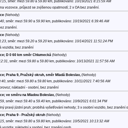
0:15
, směr:
mezi
59.80
a
59.80
km, publikováno:
10/19/2021 8:15:59 AM
na vozovce, průjezd se zvýšenou opatrností; 2 x OA bez zranění.
ice
(Nehody)
:40
, směr:
mezi
59.90
a
59.90
km, publikováno:
10/19/2021 6:39:46 AM
ez zranění.
ice
(Nehody)
1:23
, směr:
mezi
59.20
a
59.20
km, publikováno:
10/14/2021 11:51:24 PM
 vozidla; bez zranění
vice; D 0 60 km směr Chlumecká
(Nehody)
12:31
, směr:
mezi
59.80
a
59.80
km, publikováno:
10/13/2021 11:57:56 AM
ice; Praha 9, Pražský okruh, směr Mladá Boleslav,
(Nehody)
0:40
, směr:
mezi
59.80
a
59.80
km, publikováno:
10/11/2021 7:40:56 AM
provoz; nákladní - osobní, bez zranění
ice; ve směru na Mladou Boleslav,
(Nehody)
:59
, směr:
mezi
59.40
a
59.40
km, publikováno:
10/9/2021 6:01:34 PM
ý pravý jízdní pruh; probíhá vyšetřování nehody; 3 x osobní vozidlo, bez zranění 
ice; Praha 9 - Pražský okruh
(Nehody)
:15
, směr:
mezi
59.80
a
59.80
km, publikováno:
10/5/2021 10:13:32 AM
vozidla; nákladní x osobní, bez zranění osob.