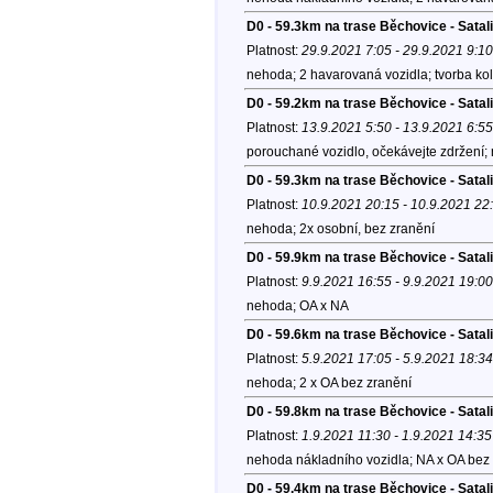
D0 - 59.3km na trase Běchovice - Satal
Platnost:
29.9.2021 7:05 - 29.9.2021 9:10
nehoda; 2 havarovaná vozidla; tvorba ko
D0 - 59.2km na trase Běchovice - Satal
Platnost:
13.9.2021 5:50 - 13.9.2021 6:55
porouchané vozidlo, očekávejte zdržení
D0 - 59.3km na trase Běchovice - Satal
Platnost:
10.9.2021 20:15 - 10.9.2021 22
nehoda; 2x osobní, bez zranění
D0 - 59.9km na trase Běchovice - Satal
Platnost:
9.9.2021 16:55 - 9.9.2021 19:00
nehoda; OA x NA
D0 - 59.6km na trase Běchovice - Sata
Platnost:
5.9.2021 17:05 - 5.9.2021 18:34
nehoda; 2 x OA bez zranění
D0 - 59.8km na trase Běchovice - Satal
Platnost:
1.9.2021 11:30 - 1.9.2021 14:35
nehoda nákladního vozidla; NA x OA bez zr
D0 - 59.4km na trase Běchovice - Satal