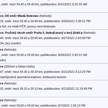
, směr:
mezi
59.40
a
59.40
km, publikováno:
8/31/2021 6:25:35 AM
lice; D0 směr Mladá Boleslav
(Nehody)
:35
, směr:
mezi
59.90
a
59.90
km, publikováno:
8/30/2021 5:36:51 PM
x NA, na místě PČR, provoz není blokován.
ce; Pražský okruh směr Praha 5, blokují pravý a levý jízdní p
(Nehody)
:40
, směr:
mezi
59.60
a
59.60
km, publikováno:
8/27/2021 2:43:58 PM
OA, bez zranění.
ice
(Nehody)
, směr:
mezi
59.60
a
59.60
km, publikováno:
8/26/2021 5:45:21 AM
nění.
ice
(Zdržení a čekací doby)
:47
, směr:
mezi
59.30
a
59.30
km, publikováno:
8/21/2021 8:12:25 PM
 neprůjezdná zpevněná krajnice; odstavený kamion.
ice
(Nehody)
:05
, směr:
mezi
59.10
a
59.10
km, publikováno:
8/13/2021 12:19:49 PM
ice
(Nehody)
, směr:
mezi
59.60
a
59.60
km, publikováno:
8/7/2021 1:56:13 PM