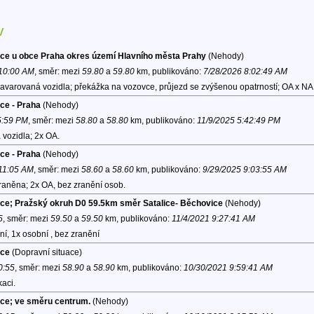
v
lice u obce Praha okres území Hlavního města Prahy
(Nehody)
 10:00 AM
, směr:
mezi
59.80
a
59.80
km, publikováno:
7/28/2026 8:02:49 AM
havarovaná vozidla; překážka na vozovce, průjezd se zvýšenou opatrností; OA x NA
ice - Praha
(Nehody)
5:59 PM
, směr:
mezi
58.80
a
58.80
km, publikováno:
11/9/2025 5:42:49 PM
vozidla; 2x OA.
ice - Praha
(Nehody)
 11:05 AM
, směr:
mezi
58.60
a
58.60
km, publikováno:
9/29/2025 9:03:55 AM
raněna; 2x OA, bez zranění osob.
vice; Pražský okruh D0 59.5km směr Satalice- Běchovice
(Nehody)
5
, směr:
mezi
59.50
a
59.50
km, publikováno:
11/4/2021 9:27:41 AM
í, 1x osobní , bez zranění
ice
(Dopravní situace)
0:55
, směr:
mezi
58.90
a
58.90
km, publikováno:
10/30/2021 9:59:41 AM
aci.
ice; ve směru centrum.
(Nehody)