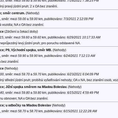
:35
, směr:
mezi
59.60
a
59.60
km, publikováno:
7/16/2021 7:38:25 PM
ý pravý jízdní pruh; 2 x OA bez zranění.
ce; směr centrum.
(Nehody)
, směr:
mezi
59.00
a
59.00
km, publikováno:
7/3/2021 2:12:09 PM
 vozidla; NA x OA bez zranění.
ice
(Zdržení a čekací doby)
:15
, směr:
mezi
59.60
a
59.60
km, publikováno:
6/29/2021 10:17:33 AM
neprůjezdný levý jízdní pruh; pro poruchu odstavené NA.
ice; P9, Východní spojka, směr MB.
(Nehody)
, směr:
mezi
59.90
a
59.90
km, publikováno:
6/24/2021 7:12:13 AM
 bez zranění.
ice
(Nehody)
:00
, směr:
mezi
59.70
a
59.70
km, publikováno:
6/23/2021 6:04:09 PM
ý střední jízdní pruh; probíhá vyšetřování nehody; OA x NA, bez zranění osob, vo
ice; Jižní spojka směrem na Mladou Boleslav.
(Nehody)
:40
, směr:
mezi
59.80
a
59.80
km, publikováno:
6/15/2021 4:59:49 PM
hu obnoven; NA x OA bez zranění.
ice; u odbočky na Mladou Boleslav
(Nehody)
, směr:
mezi
58.70
a
58.70
km, publikováno:
6/15/2021 12:22:28 AM