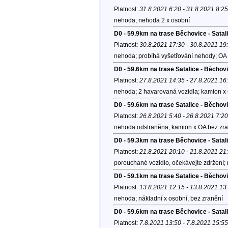
Platnost:
31.8.2021 6:20 - 31.8.2021 8:25
nehoda; nehoda 2 x osobní
D0 - 59.9km na trase Běchovice - Sata
Platnost:
30.8.2021 17:30 - 30.8.2021 19
nehoda; probíhá vyšetřování nehody; OA 
D0 - 59.6km na trase Satalice - Běchovi
Platnost:
27.8.2021 14:35 - 27.8.2021 16
nehoda; 2 havarovaná vozidla; kamion x 
D0 - 59.6km na trase Satalice - Běchov
Platnost:
26.8.2021 5:40 - 26.8.2021 7:20
nehoda odstraněna; kamion x OA bez zra
D0 - 59.3km na trase Běchovice - Satal
Platnost:
21.8.2021 20:10 - 21.8.2021 21
porouchané vozidlo, očekávejte zdržení;
D0 - 59.1km na trase Satalice - Běchov
Platnost:
13.8.2021 12:15 - 13.8.2021 13
nehoda; nákladní x osobní, bez zranění
D0 - 59.6km na trase Běchovice - Satal
Platnost:
7.8.2021 13:50 - 7.8.2021 15:55