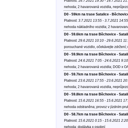
Platnost:
16.7.2021 19:30 - 16.7.2021 21
nehoda; 2 havarovaná vozidla, neprůjezdn
D0 - 59km na trase Satalice - Běchovi
Platnost:
3.7.2021 13:55 - 3.7.2021 14:55
nehoda nákladního vozidla; 2 havarovaná
D0 - 59.6km na trase Běchovice - Satal
Platnost:
29.6.2021 10:10 - 29.6.2021 11
porouchané vozidlo, očekávejte zdržení; 
D0 - 59.9km na trase Běchovice - Satal
Platnost:
24.6.2021 7:05 - 24.6.2021 9:10
nehoda; 2 havarovaná vozidla; DOD x OA
D0 - 59.7km na trase Běchovice - Satal
Platnost:
23.6.2021 17:55 - 23.6.2021 20
nehoda; 2 havarovaná vozidla, neprůjezdn
D0 - 59.8km na trase Běchovice - Satal
Platnost:
15.6.2021 16:55 - 15.6.2021 17
nehoda odstraněna; provoz v jízdním pru
D0 - 58.7km na trase Běchovice - Satal
Platnost:
15.6.2021 0:15 - 15.6.2021 2:20
nehoda; dodávka x osobní