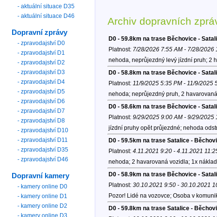
- aktuální situace D35
- aktuální situace D46
Archiv dopravních zprá
Dopravní zprávy
D0 - 59.8km na trase Běchovice - Sata
- zpravodajství D0
Platnost:
7/28/2026 7:55 AM - 7/28/2026
- zpravodajství D1
nehoda, neprůjezdný levý jízdní pruh; 2 
- zpravodajství D2
- zpravodajství D3
D0 - 58.8km na trase Běchovice - Satal
- zpravodajství D4
Platnost:
11/9/2025 5:35 PM - 11/9/2025 
- zpravodajství D5
nehoda; neprůjezdný pruh, 2 havarovaná 
- zpravodajství D6
D0 - 58.6km na trase Běchovice - Satal
- zpravodajství D7
Platnost:
9/29/2025 9:00 AM - 9/29/2025
- zpravodajství D8
jízdní pruhy opět průjezdné; nehoda odst
- zpravodajství D10
- zpravodajství D11
D0 - 59.5km na trase Satalice - Běcho
- zpravodajství D35
Platnost:
4.11.2021 9:20 - 4.11.2021 11:2
- zpravodajství D46
nehoda; 2 havarovaná vozidla; 1x nákladn
D0 - 58.9km na trase Běchovice - Satal
Dopravní kamery
Platnost:
30.10.2021 9:50 - 30.10.2021 1
- kamery online D0
Pozor! Lidé na vozovce; Osoba v komunik
- kamery online D1
- kamery online D2
D0 - 59.8km na trase Satalice - Běchov
- kamery online D3