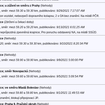
ice; u zúžení ve směru z Prahy
(Nehody)
, směr:
mezi
59.30
a
59.30
km, publikováno:
9/29/2021 7:17:07 AM
lon vozidel, nebezpečí dopravního kolapsu; 2 x OA bez zranění. Na místě PČR.
ice
(Zdržení a čekací doby)
, směr:
mezi
59.20
a
59.20
km, publikováno:
9/13/2021 6:01:25 AM
; neprůjezdná zpevněná krajnice; Pro poruchu odstavený NA, na místě SSÚD.
ice
(Nehody)
:20
, směr:
mezi
59.30
a
59.30
km, publikováno:
9/10/2021 8:20:34 PM
ice
(Nehody)
, směr:
mezi
59.90
a
59.90
km, publikováno:
9/9/2021 5:00:00 PM
lice; směr Novopacká
(Nehody)
, směr:
mezi
59.60
a
59.60
km, publikováno:
9/5/2021 5:09:54 PM
ice; ve směru Mladá Boleslav
(Nehody)
, směr:
mezi
59.80
a
59.80
km, publikováno:
9/1/2021 11:49:53 AM
anění, blokují připojovací JP..
ice; Praha 9, Pražský okruh
(Nehody)