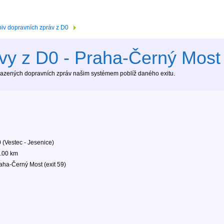
hiv dopravních zpráv z D0
vy z D0 - Praha-Černý Most 
brazených dopravních zpráv našim systémem poblíž daného exitu.
 (Vestec - Jesenice)
.00 km
aha-Černý Most (exit 59)