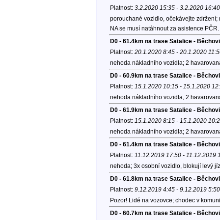
Platnost:
3.2.2020 15:35 - 3.2.2020 16:40
porouchané vozidlo, očekávejte zdržení;
NA se musí natáhnout za asistence PČR.
D0 - 61.4km na trase Satalice - Běchov
Platnost:
20.1.2020 8:45 - 20.1.2020 11:
nehoda nákladního vozidla; 2 havarovaná
D0 - 60.9km na trase Satalice - Běchov
Platnost:
15.1.2020 10:15 - 15.1.2020 12
nehoda nákladního vozidla; 2 havarovaná
D0 - 61.9km na trase Satalice - Běchov
Platnost:
15.1.2020 8:15 - 15.1.2020 10:
nehoda nákladního vozidla; 2 havarovaná
D0 - 61.4km na trase Satalice - Běcho
Platnost:
11.12.2019 17:50 - 11.12.2019 
nehoda; 3x osobní vozidlo, blokují levý jí
D0 - 61.8km na trase Satalice - Běchov
Platnost:
9.12.2019 4:45 - 9.12.2019 5:50
Pozor! Lidé na vozovce; chodec v komuni
D0 - 60.7km na trase Satalice - Běcho