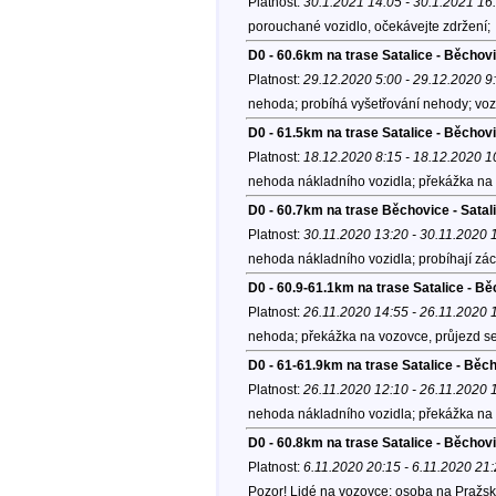
Platnost:
30.1.2021 14:05 - 30.1.2021 16
porouchané vozidlo, očekávejte zdržení;
D0 - 60.6km na trase Satalice - Běchov
Platnost:
29.12.2020 5:00 - 29.12.2020 9
nehoda; probíhá vyšetřování nehody; voz
D0 - 61.5km na trase Satalice - Běchov
Platnost:
18.12.2020 8:15 - 18.12.2020 1
nehoda nákladního vozidla; překážka na 
D0 - 60.7km na trase Běchovice - Satal
Platnost:
30.11.2020 13:20 - 30.11.2020 
nehoda nákladního vozidla; probíhají zá
D0 - 60.9-61.1km na trase Satalice - Bě
Platnost:
26.11.2020 14:55 - 26.11.2020 
nehoda; překážka na vozovce, průjezd se
D0 - 61-61.9km na trase Satalice - Běc
Platnost:
26.11.2020 12:10 - 26.11.2020 
nehoda nákladního vozidla; překážka na 
D0 - 60.8km na trase Satalice - Běchov
Platnost:
6.11.2020 20:15 - 6.11.2020 21
Pozor! Lidé na vozovce; osoba na Pražs