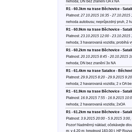
nehoda; DN bez zranění OA x NA
R1 - 60.3km na trase Běchovice - Satal
Platnost:
27.10.2015 16:35 - 27.10.2015 
nehoda autobusu; neprůjezdný pruh, 2 ha
R1 - 60.9km na trase Běchovice - Sata
Platnost:
23.10.2015 12:00 - 23.10.2015 
nehoda; 3 havarovaná vozidla; probíhá v
R1 - 60.2km na trase Běchovice - Satal
Platnost:
20.10.2015 8:45 - 20.10.2015 1
nehoda; DN bez zranění 3x NA
R1 - 61.4km na trase Satalice - Běchov
Platnost:
29.9.2015 8:20 - 29.9.2015 9:20
nehoda; 2 havarovaná vozidla; 2 x OA be
R1 - 61.9km na trase Běchovice - Satal
Platnost:
16.9.2015 7:55 - 16.9.2015 10:
nehoda; 2 havarovaná vozidla; 2xOA
R1 - 61.2km na trase Běchovice - Satal
Platnost:
3.9.2015 20:00 - 5.9.2015 3:00
,
Pozor! Nadměrný náklad; očekávejte dlou
m; v 4,20 m; hmotnost 183,00 t. HP Rozv