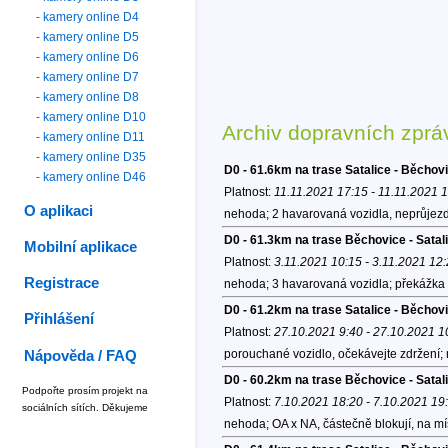
- kamery online D4
- kamery online D5
- kamery online D6
- kamery online D7
- kamery online D8
- kamery online D10
Archiv dopravních zprá
- kamery online D11
- kamery online D35
D0 - 61.6km na trase Satalice - Běchov
- kamery online D46
Platnost:
11.11.2021 17:15 - 11.11.2021 
O aplikaci
nehoda; 2 havarovaná vozidla, neprůjezd
D0 - 61.3km na trase Běchovice - Satali
Mobilní aplikace
Platnost:
3.11.2021 10:15 - 3.11.2021 12
Registrace
nehoda; 3 havarovaná vozidla; překážka n
D0 - 61.2km na trase Satalice - Běchov
Přihlášení
Platnost:
27.10.2021 9:40 - 27.10.2021 1
porouchané vozidlo, očekávejte zdržení;
Nápověda / FAQ
D0 - 60.2km na trase Běchovice - Satal
Podpořte prosím projekt na
Platnost:
7.10.2021 18:20 - 7.10.2021 19
sociálních sítích. Děkujeme
nehoda; OA x NA, částečně blokují, na mí