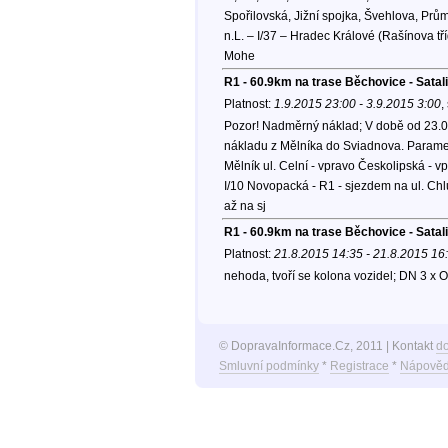
Spořilovská, Jižní spojka, Švehlova, Prů
n.L. – I/37 – Hradec Králové (Rašínova t
Mohe
R1 - 60.9km na trase Běchovice - Satali
Platnost:
1.9.2015 23:00 - 3.9.2015 3:00
,
Pozor! Nadměrný náklad; V době od 23.0
nákladu z Mělníka do Sviadnova. Parametr
Mělník ul. Celní - vpravo Českolipská - 
I/10 Novopacká - R1 - sjezdem na ul. C
až na sj
R1 - 60.9km na trase Běchovice - Satal
Platnost:
21.8.2015 14:35 - 21.8.2015 16
nehoda, tvoří se kolona vozidel; DN 3 x O
© DopravaInformace.Cz, 2011 | Kontakt
d
Smluvní podmínky
*
Registrace
*
Nápověd